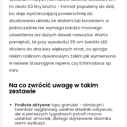
to około 63 litry brutto - format popularny do dziś,
bo daje wystarczającą powierzchnię do
zbudowania układu ze skałami lub korzeniem, a
jednocześnie nie wymaga bardzo mocnego
oświetlenia ani dużych dawek nawozów. Warto
pamiętać, że przy wysokości 35 cm światło LED
dociera do dna bez większych strat, co sprzyja
niskim roślinom dywanowym, takim jak wymieniona
w newsie Staurogyne repens czy Echinodorus sp.
mini.
Na co zwrócić uwagę w takim
zestawie
Podłoże aktywne
typu granulat - obniża pH i
twardość węglanową, uwalnia składniki odżywcze,
ale w pierwszych tygodniach potrafi mocno
uwalniać amoniak, dlatego dojrzewanie zbiornika
warto wydłużyć.