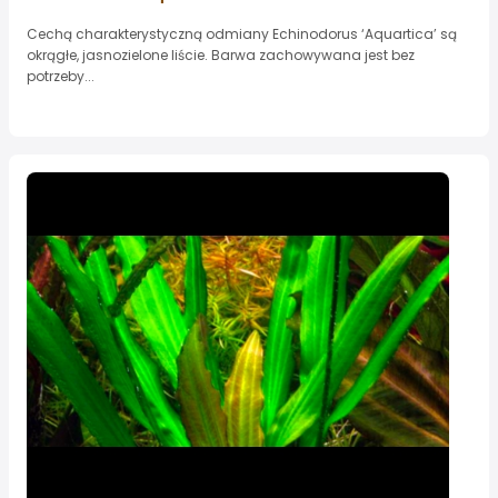
Cechą charakterystyczną odmiany Echinodorus ‘Aquartica’ są
okrągłe, jasnozielone liście. Barwa zachowywana jest bez
potrzeby...