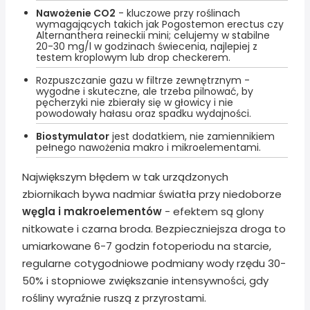
Nawożenie CO2
- kluczowe przy roślinach
wymagających takich jak Pogostemon erectus czy
Alternanthera reineckii mini; celujemy w stabilne
20-30 mg/l w godzinach świecenia, najlepiej z
testem kroplowym lub drop checkerem.
Rozpuszczanie gazu w filtrze zewnętrznym -
wygodne i skuteczne, ale trzeba pilnować, by
pęcherzyki nie zbierały się w głowicy i nie
powodowały hałasu oraz spadku wydajności.
Biostymulator
jest dodatkiem, nie zamiennikiem
pełnego nawożenia makro i mikroelementami.
Największym błędem w tak urządzonych
zbiornikach bywa nadmiar światła przy niedoborze
węgla i makroelementów
- efektem są glony
nitkowate i czarna broda. Bezpieczniejsza droga to
umiarkowane 6-7 godzin fotoperiodu na starcie,
regularne cotygodniowe podmiany wody rzędu 30-
50% i stopniowe zwiększanie intensywności, gdy
rośliny wyraźnie ruszą z przyrostami.