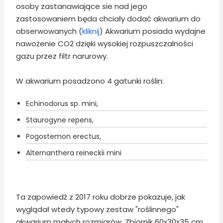
osoby zastanawiające sie nad jego
zastosowaniem będa chciały dodać akwarium do
obserwowanych (
kliknij
) Akwarium posiada wydajne
nawożenie CO2 dzięki wysokiej rozpuszczalności
gazu przez filtr narurowy.
W akwarium posadzono 4 gatunki roślin:
Echinodorus sp. mini,
Staurogyne repens,
Pogostemon erectus,
Alternanthera reineckii mini
Ta zapowiedź z 2017 roku dobrze pokazuje, jak
wyglądał wtedy typowy zestaw "roślinnego"
akwarium małych rozmiarów. Zbiornik 60x30x35 cm