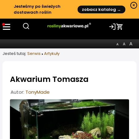
×
Jesteśmy po świeżych
zobacz katalog →
dostawach roślin
Jesteś tutaj:
Serwis
Artykuły
Akwarium Tomasza
Informacje o artykule
Autor:
TonyMade