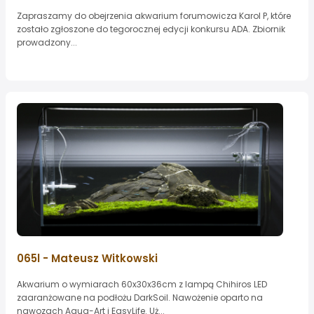
Zapraszamy do obejrzenia akwarium forumowicza Karol P, które
zostało zgłoszone do tegorocznej edycji konkursu ADA. Zbiornik
prowadzony...
065l - Mateusz Witkowski
Akwarium o wymiarach 60x30x36cm z lampą Chihiros LED
zaaranżowane na podłożu DarkSoil. Nawożenie oparto na
nawozach Aqua-Art i EasyLife. Uż...