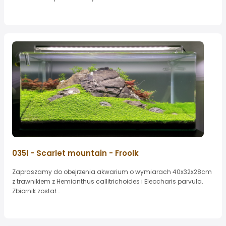
035l - Scarlet mountain - Froolk
Zapraszamy do obejrzenia akwarium o wymiarach 40x32x28cm
z trawnikiem z Hemianthus callitrichoides i Eleocharis parvula.
Zbiornik został...