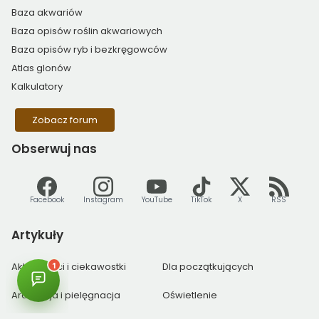
Baza akwariów
Baza opisów roślin akwariowych
Baza opisów ryb i bezkręgowców
Atlas glonów
Kalkulatory
Zobacz forum
Obserwuj
nas
Facebook
Instagram
YouTube
TikTok
X
RSS
Artykuły
Aktualności i ciekawostki
Dla początkujących
Aranżacja i pielęgnacja
Oświetlenie