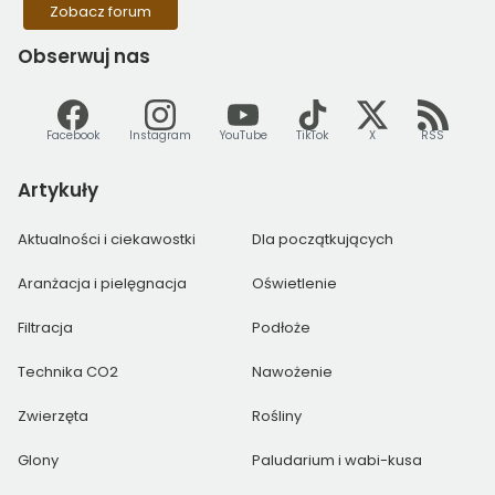
Zobacz forum
Obserwuj
nas
Facebook
Instagram
YouTube
TikTok
X
RSS
Artykuły
Aktualności i ciekawostki
Dla początkujących
Aranżacja i pielęgnacja
Oświetlenie
Filtracja
Podłoże
Technika CO2
Nawożenie
Zwierzęta
Rośliny
Glony
Paludarium i wabi-kusa