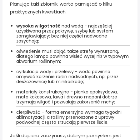
Planując taki zbiornik, warto pamiętać o kilku
praktycznych kwestiach:
wysoka wilgotność
nad wodą - najczęściej
uzyskiwana przez pokrywę, szybę lub system
zamgławiający; bez niej części nadwodne
zasychają;
oświetlenie musi objąć także strefę wynurzoną,
dlatego lampa powinna wisieć wyżej niż w typowym
akwarium roślinnym;
cyrkulacja wody i przelewy - woda powinna
omywać korzenie roślin nadwodnych, np. przez
deszczownicę lub minikaskadę;
materiały konstrukcyjne - pianka epoksydowa,
mata kokosowa, lawa i drewno mopani dobrze
trzymają wilgoć i pozwalają zakorzenić mchy;
cierpliwość - forma emersyjna wymaga tygodni
aklimatyzacji, a rośliny przenoszone z uprawy
podwodnej często zrzucają pierwsze liście.
Jeśli dopiero zaczynasz, dobrym pomysłem jest