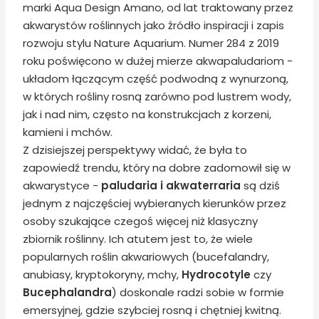
marki Aqua Design Amano, od lat traktowany przez
akwarystów roślinnych jako źródło inspiracji i zapis
rozwoju stylu Nature Aquarium. Numer 284 z 2019
roku poświęcono w dużej mierze akwapaludariom -
układom łączącym część podwodną z wynurzoną,
w których rośliny rosną zarówno pod lustrem wody,
jak i nad nim, często na konstrukcjach z korzeni,
kamieni i mchów.
Z dzisiejszej perspektywy widać, że była to
zapowiedź trendu, który na dobre zadomowił się w
akwarystyce -
paludaria i akwaterraria
są dziś
jednym z najczęściej wybieranych kierunków przez
osoby szukające czegoś więcej niż klasyczny
zbiornik roślinny. Ich atutem jest to, że wiele
popularnych roślin akwariowych (bucefalandry,
anubiasy, kryptokoryny, mchy,
Hydrocotyle
czy
Bucephalandra
) doskonale radzi sobie w formie
emersyjnej, gdzie szybciej rosną i chętniej kwitną.