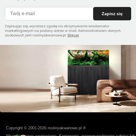
Zapisz się
Zapisując się, wyrażasz zgodę na otrzymywanie wiadomości
marketingowych na podany adres e-mail. Administratorem danych
osobowych jest roslinyakwariowe.pl.
Więcej
Copyright © 2001-2026 roslinyakwariowe.pl ®
Wszelkie prawa zastrzeżone. Kopiowanie, rozpowszechnianie całości lub