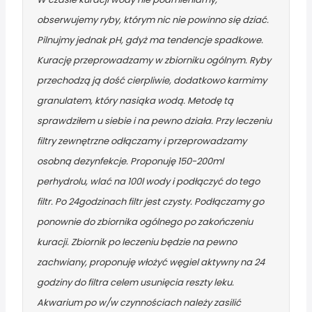
obserwujemy ryby, którym nic nie powinno się dziać.
Pilnujmy jednak pH, gdyż ma tendencje spadkowe.
Kurację przeprowadzamy w zbiorniku ogólnym. Ryby
przechodzą ją dość cierpliwie, dodatkowo karmimy
granulatem, który nasiąka wodą. Metodę tą
sprawdziłem u siebie i na pewno działa. Przy leczeniu
filtry zewnętrzne odłączamy i przeprowadzamy
osobną dezynfekcje. Proponuję 150-200ml
perhydrolu, wlać na 100l wody i podłączyć do tego
filtr. Po 24godzinach filtr jest czysty. Podłączamy go
ponownie do zbiornika ogólnego po zakończeniu
kuracji. Zbiornik po leczeniu będzie na pewno
zachwiany, proponuję włożyć węgiel aktywny na 24
godziny do filtra celem usunięcia reszty leku.
Akwarium po w/w czynnościach należy zasilić