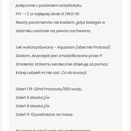
połączone z podaniem antybiotyku.
PH - <7, a najlepiej około 6.TWO<10.
Reszty parametrów nie badam, gdyż biologia w
zbiorniku zostanie na pewno zachwiana.
Lek wykorzystywany - Aquasan (obecnie Protosol).
Dodam, że przepis jest zmodyfikowany przez P.
Smolenia, któremu serdecznie dziękuję za pomoc,
której udzielił mi nie raz!. Co do kuracji:
Dzień 1 15-20ml Protosolu/100l wody,
Dzień 5 dawka j/w
Dzień 9 dawka j/w
Dzień 11-12 podmiana na maxa.
W czasie kuracji wody nie podmieniamy,