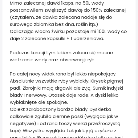
Mimo zalecanej dawki 1kaps. na 50L wody
postanowiłem zwiększyć dawkę do 150% zalecanej
(czytałem, że dawka zalecana nadaje się do
surowego zbiornika bez dna, roślin itp.)
Odliczając wiadro żwirku pozostaje mi 100L wody co
daje 2 zalecane kapsułki + 1 uderzeniowa.
Podczas kuracji tym lekiem zaleca się mocne
wietrzenie wody oraz obserwację ryb.
Po całej nocy widok rano był lekko niepokojący.
Absolutnie wszystkie ryby wyblakły. Kirysek pigmej
padł. Zbrojniki mają drgawki ale żyją. Sumik indyjski
blady i nerwowy. Otosek daje rade. A dyski lekko
wyblaknięte ale spokojne.
Obiekt zarobaczony bardzo blady. Dyskietka
całkowicie zgubiła ciemne paski (wygląda jak w
negatywie) i od rana toczy wielką przeźroczystą
kupę. Wszystko wygląda tak jak by ją czyściło z
pasożytów. Brzuszek traci wzdęte kształty co jest