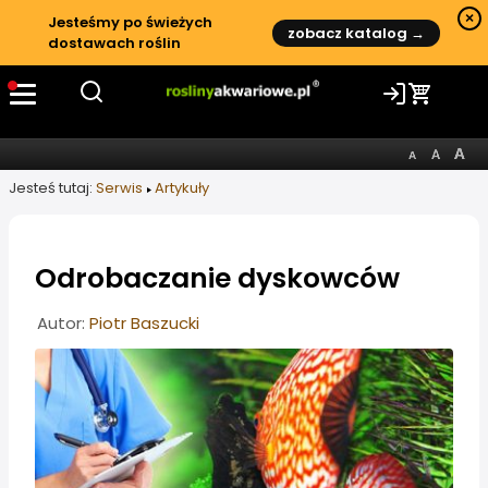
×
Jesteśmy po świeżych
zobacz katalog →
dostawach roślin
Jesteś tutaj:
Serwis
Artykuły
Odrobaczanie dyskowców
Informacje o artykule
Autor:
Piotr Baszucki