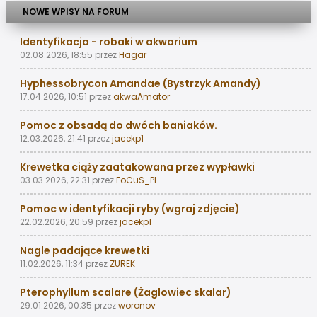
NOWE WPISY NA FORUM
Identyfikacja - robaki w akwarium
02.08.2026, 18:55
przez
Hagar
Hyphessobrycon Amandae (Bystrzyk Amandy)
17.04.2026, 10:51
przez
akwaAmator
Pomoc z obsadą do dwóch baniaków.
12.03.2026, 21:41
przez
jacekp1
Krewetka ciąży zaatakowana przez wypławki
03.03.2026, 22:31
przez
FoCuS_PL
Pomoc w identyfikacji ryby (wgraj zdjęcie)
22.02.2026, 20:59
przez
jacekp1
Nagle padające krewetki
11.02.2026, 11:34
przez
ZUREK
Pterophyllum scalare (Żaglowiec skalar)
29.01.2026, 00:35
przez
woronov