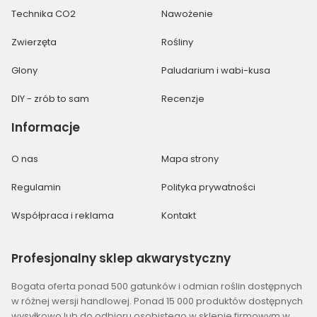
Technika CO2
Nawożenie
Zwierzęta
Rośliny
Glony
Paludarium i wabi-kusa
DIY - zrób to sam
Recenzje
Informacje
O nas
Mapa strony
Regulamin
Polityka prywatności
Współpraca i reklama
Kontakt
Profesjonalny
sklep akwarystyczny
Bogata oferta ponad 500 gatunków i odmian roślin dostępnych
w różnej wersji handlowej. Ponad 15 000 produktów dostępnych
wysyłkowo lub do odbioru osobistego w sklepie firmowym w