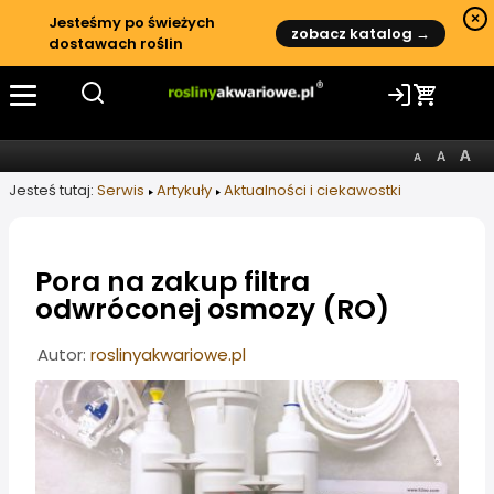
×
Jesteśmy po świeżych
zobacz katalog →
dostawach roślin
Jesteś tutaj:
Serwis
Artykuły
Aktualności i ciekawostki
Pora na zakup filtra
odwróconej osmozy (RO)
Informacje o artykule
Autor:
roslinyakwariowe.pl