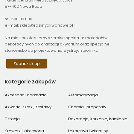
Parter Centrum Medycznego Salus
57-402 Nowa Ruda
tel: 500 119 030
e-mail: sklep@roslinyakwariowe.pl
Na miejscu oferujemy szerokie spektrum materiałów
dekoracyjnych do aranżacji akwarium oraz specjalne
stanowisko do projektowania wystroju zbiornika.
Zobacz sklep
Kategorie
zakupów
Akcesoria i narzędzia
Automatyzacja
Akwaria, szafki, zestawy
Chemia i preparaty
Filtracja
Dekoracje, korzenie, kamienie
Krewetki i akcesoria
Lekarstwa i witaminy