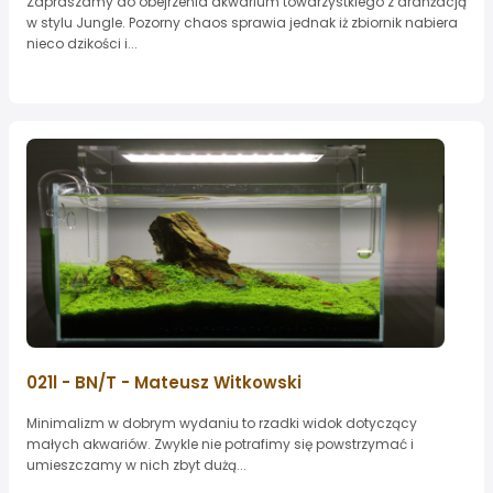
Zapraszamy do obejrzenia akwarium towarzystkiego z aranżacją
w stylu Jungle. Pozorny chaos sprawia jednak iż zbiornik nabiera
nieco dzikości i...
021l - BN/T - Mateusz Witkowski
Minimalizm w dobrym wydaniu to rzadki widok dotyczący
małych akwariów. Zwykle nie potrafimy się powstrzymać i
umieszczamy w nich zbyt dużą...