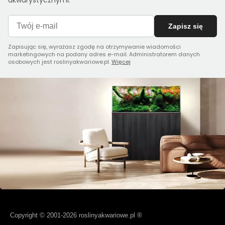
akwarystycznymi.
Zapisz się
Zapisując się, wyrażasz zgodę na otrzymywanie wiadomości
marketingowych na podany adres e-mail. Administratorem danych
osobowych jest roslinyakwariowe.pl.
Więcej
Copyright © 2001-2026 roslinyakwariowe.pl ®