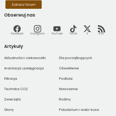
Zobacz forum
Obserwuj
nas
Facebook
Instagram
YouTube
TikTok
X
RSS
Artykuły
Aktualności i ciekawostki
Dla początkujących
Aranżacja i pielęgnacja
Oświetlenie
Filtracja
Podłoże
Technika CO2
Nawożenie
Zwierzęta
Rośliny
Glony
Paludarium i wabi-kusa