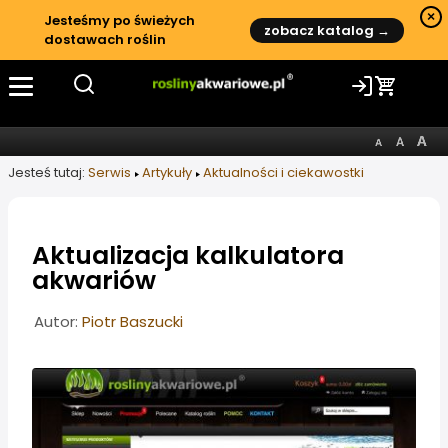
×
Jesteśmy po świeżych
zobacz katalog →
dostawach roślin
Jesteś tutaj:
Serwis
Artykuły
Aktualności i ciekawostki
Aktualizacja kalkulatora
akwariów
Informacje o artykule
Autor:
Piotr Baszucki