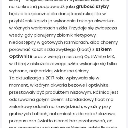
na konkretną podpowiedź: jaka
grubość szyby
będzie bezpieczna dla danej konstrukcji i ile w
przybliżeniu kosztuje wykonanie takiego akwarium
w różnych wariantach szkła. Przydaje się zwłaszcza
wtedy, gdy planujemy zbiornik nietypowy,
niedostępny w gotowych rozmiarach, albo chcemy
porównać koszt szkła zwykłego (float) z
szkłem
OptiWhite
oraz z wersją mieszaną OptiWhite MIX,
w której z niskożelazowego szkła wykonuje się tylko
wybrane, najbardziej widoczne ściany.
Ta aktualizacja z 2017 roku wpisywała się w
moment, w którym akwaria bezowe i optiwhite
przestawały być produktem niszowym. Różnica jest
odczuwalna gołym okiem: standardowy float ma
zielonkawy odcień na krawędziach, wyraźny przy
grubszych taflach, natomiast szkło niskożelazowe
przepuszcza światło niemal bez przebarwień, co
ma znaczenie w akwarium roślinnym, gdzie liczy się