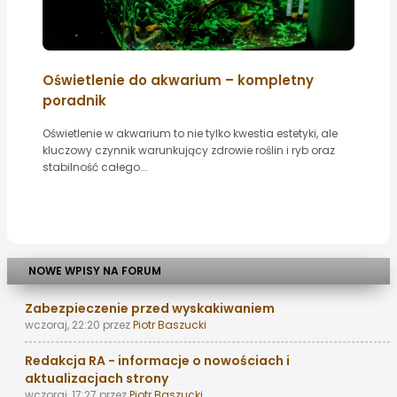
Oświetlenie do akwarium – kompletny
poradnik
Oświetlenie w akwarium to nie tylko kwestia estetyki, ale
kluczowy czynnik warunkujący zdrowie roślin i ryb oraz
stabilność całego...
NOWE WPISY NA FORUM
Zabezpieczenie przed wyskakiwaniem
wczoraj, 22:20
przez
Piotr Baszucki
Redakcja RA - informacje o nowościach i
aktualizacjach strony
wczoraj, 17:27
przez
Piotr Baszucki