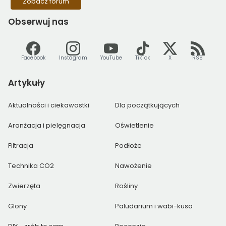
Zobacz forum
Obserwuj
nas
Facebook
Instagram
YouTube
TikTok
X
RSS
Artykuły
Aktualności i ciekawostki
Dla początkujących
Aranżacja i pielęgnacja
Oświetlenie
Filtracja
Podłoże
Technika CO2
Nawożenie
Zwierzęta
Rośliny
Glony
Paludarium i wabi-kusa