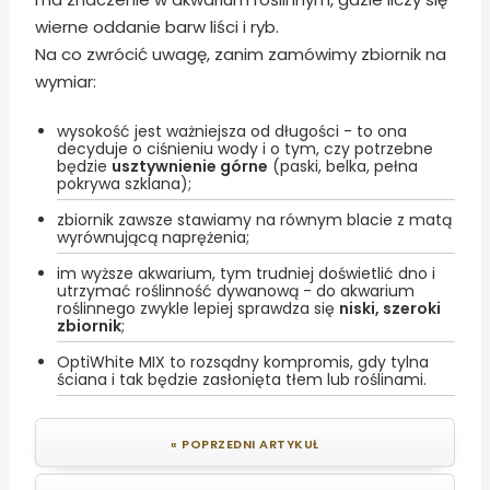
wierne oddanie barw liści i ryb.
Na co zwrócić uwagę, zanim zamówimy zbiornik na
wymiar:
wysokość jest ważniejsza od długości - to ona
decyduje o ciśnieniu wody i o tym, czy potrzebne
będzie
usztywnienie górne
(paski, belka, pełna
pokrywa szklana);
zbiornik zawsze stawiamy na równym blacie z matą
wyrównującą naprężenia;
im wyższe akwarium, tym trudniej doświetlić dno i
utrzymać roślinność dywanową - do akwarium
roślinnego zwykle lepiej sprawdza się
niski, szeroki
zbiornik
;
OptiWhite MIX to rozsądny kompromis, gdy tylna
ściana i tak będzie zasłonięta tłem lub roślinami.
« POPRZEDNI ARTYKUŁ