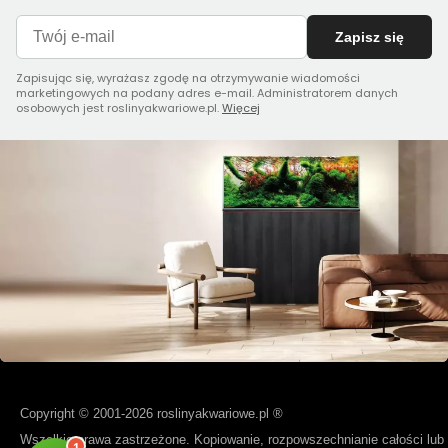
Zapisz się
Zapisując się, wyrażasz zgodę na otrzymywanie wiadomości
marketingowych na podany adres e-mail. Administratorem danych
osobowych jest roslinyakwariowe.pl.
Więcej
Copyright © 2001-2026 roslinyakwariowe.pl ®
Wszelkie prawa zastrzeżone. Kopiowanie, rozpowszechnianie całości lub