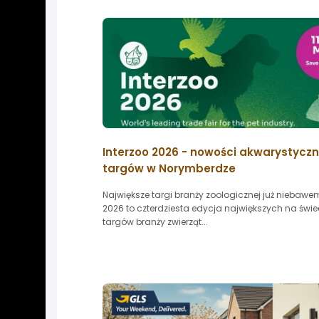
Interzoo 2026 - nowości akwarystyczn
targów w Norymberdze
Największe targi branży zoologicznej już niebawem
2026 to czterdziesta edycja największych na świe
targów branży zwierząt...