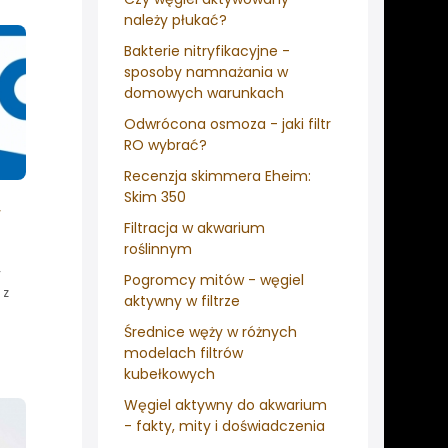
należy płukać?
Bakterie nitryfikacyjne -
sposoby namnażania w
domowych warunkach
Odwrócona osmoza - jaki filtr
RO wybrać?
Recenzja skimmera Eheim:
Skim 350
w
Filtracja w akwarium
roślinnym
y
Pogromcy mitów - węgiel
 z
aktywny w filtrze
Średnice węży w różnych
modelach filtrów
kubełkowych
Węgiel aktywny do akwarium
- fakty, mity i doświadczenia