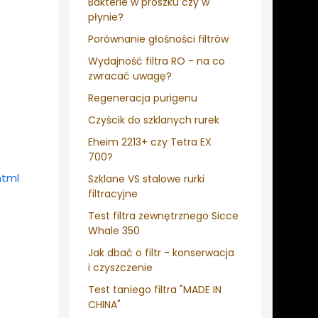
Bakterie w proszku czy w
płynie?
Porównanie głośności filtrów
Wydajność filtra RO - na co
zwracać uwagę?
Regeneracja purigenu
Czyścik do szklanych rurek
Eheim 2213+ czy Tetra EX
700?
html
Szklane VS stalowe rurki
filtracyjne
Test filtra zewnętrznego Sicce
Whale 350
Jak dbać o filtr - konserwacja
i czyszczenie
Test taniego filtra "MADE IN
CHINA"