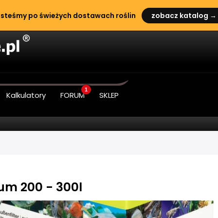
steśmy po świeżych dostawach roślin
zobacz katalog →
1
Kalkulatory
FORUM
SKLEP
ium 200 - 300l