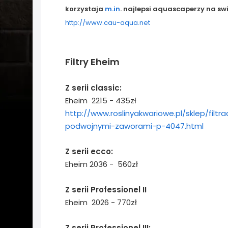
korzystaja
m.in
. najlepsi aquascaperzy na swi
http://www.cau-aqua.net
Filtry Eheim
Z serii classic:
Eheim 2215 - 435zł
http://www.roslinyakwariowe.pl/sklep/filt
podwojnymi-zaworami-p-4047.html
Z serii ecco:
Eheim 2036 - 560zł
Z serii Professionel II
Eheim 2026 - 770zł
Z serii
Professionel III
: