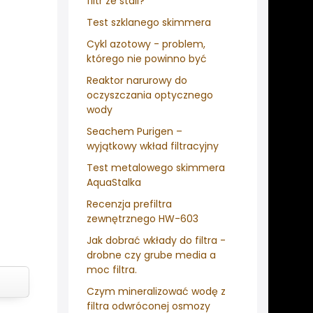
filtr ze stali?
Test szklanego skimmera
Cykl azotowy - problem,
którego nie powinno być
Reaktor narurowy do
oczyszczania optycznego
wody
Seachem Purigen –
wyjątkowy wkład filtracyjny
Test metalowego skimmera
AquaStalka
Recenzja prefiltra
zewnętrznego HW-603
Jak dobrać wkłady do filtra -
drobne czy grube media a
moc filtra.
Czym mineralizować wodę z
filtra odwróconej osmozy