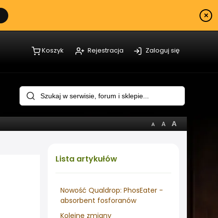
×
Koszyk
Rejestracja
Zaloguj się
Lista
artykułów
Nowość Qualdrop: PhosEater -
absorbent fosforanów
Kolejne zmiany