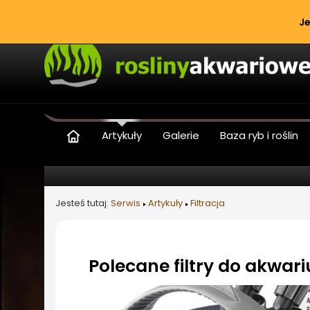
Je
Artykuły
Galerie
Baza ryb i roślin
Jesteś tutaj:
Serwis
Artykuły
Filtracja
Polecane filtry do akwar
Informacje o artykule