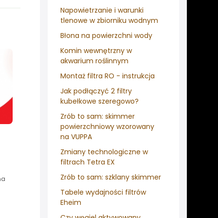
Napowietrzanie i warunki
tlenowe w zbiorniku wodnym
Błona na powierzchni wody
Komin wewnętrzny w
akwarium roślinnym
Montaż filtra RO - instrukcja
Jak podłączyć 2 filtry
kubełkowe szeregowo?
Zrób to sam: skimmer
powierzchniowy wzorowany
na VUPPA
Zmiany technologiczne w
filtrach Tetra EX
Zrób to sam: szklany skimmer
na
Tabele wydajności filtrów
Eheim
Czy węgiel aktywowany