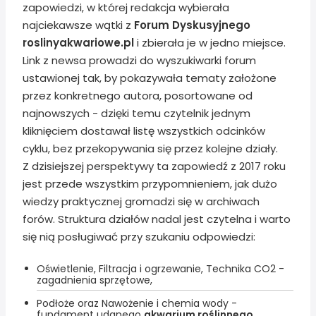
zapowiedzi, w której redakcja wybierała
najciekawsze wątki z
Forum Dyskusyjnego
roslinyakwariowe.pl
i zbierała je w jedno miejsce.
Link z newsa prowadzi do wyszukiwarki forum
ustawionej tak, by pokazywała tematy założone
przez konkretnego autora, posortowane od
najnowszych - dzięki temu czytelnik jednym
kliknięciem dostawał listę wszystkich odcinków
cyklu, bez przekopywania się przez kolejne działy.
Z dzisiejszej perspektywy ta zapowiedź z 2017 roku
jest przede wszystkim przypomnieniem, jak dużo
wiedzy praktycznej gromadzi się w archiwach
forów. Struktura działów nadal jest czytelna i warto
się nią posługiwać przy szukaniu odpowiedzi:
Oświetlenie, Filtracja i ogrzewanie, Technika CO2 -
zagadnienia sprzętowe,
Podłoże oraz Nawożenie i chemia wody -
fundament udanego
akwarium roślinnego
,