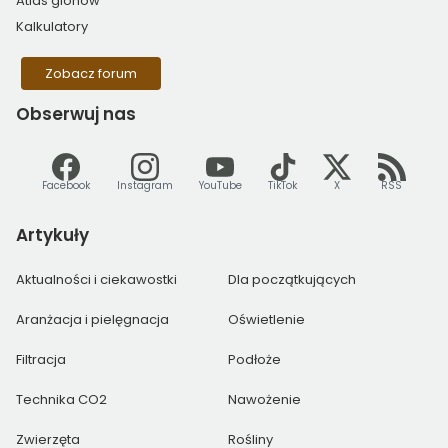
Atlas glonów
Kalkulatory
Zobacz forum
Obserwuj
nas
Facebook
Instagram
YouTube
TikTok
X
RSS
Artykuły
Aktualności i ciekawostki
Dla początkujących
Aranżacja i pielęgnacja
Oświetlenie
Filtracja
Podłoże
Technika CO2
Nawożenie
Zwierzęta
Rośliny