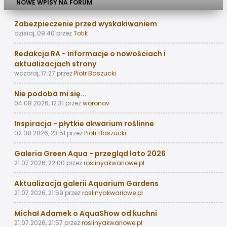
NOWE WPISY NA FORUM
Zabezpieczenie przed wyskakiwaniem
dzisiaj, 09:40
przez
Totik
Redakcja RA - informacje o nowościach i
aktualizacjach strony
wczoraj, 17:27
przez
Piotr Baszucki
Nie podoba mi się...
04.08.2026, 12:31
przez
woronov
Inspiracja - płytkie akwarium roślinne
02.08.2026, 23:51
przez
Piotr Baszucki
Galeria Green Aqua - przegląd lato 2026
21.07.2026, 22:00
przez
roslinyakwariowe.pl
Aktualizacja galerii Aquarium Gardens
21.07.2026, 21:59
przez
roslinyakwariowe.pl
Michał Adamek o AquaShow od kuchni
21.07.2026, 21:57
przez
roslinyakwariowe.pl