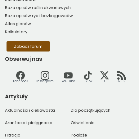
Baza opisów roślin akwariowych
Baza opisów ryb i bezkręgowców
Atlas glonów
Kalkulatory
Zobacz forum
Obserwuj
nas
Facebook
Instagram
YouTube
TikTok
X
RSS
Artykuły
Aktualności i ciekawostki
Dla początkujących
Aranżacja i pielęgnacja
Oświetlenie
Filtracja
Podłoże