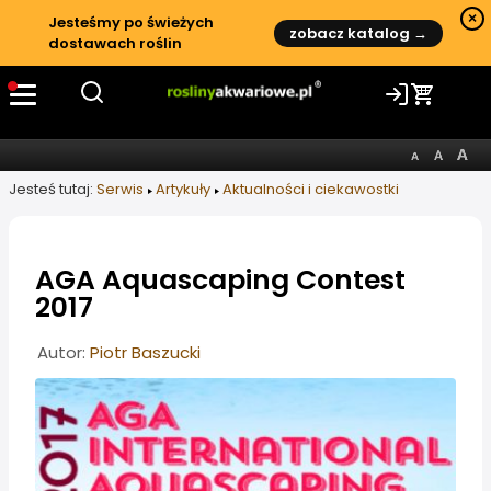
×
Jesteśmy po świeżych
zobacz katalog →
dostawach roślin
Jesteś tutaj:
Serwis
Artykuły
Aktualności i ciekawostki
AGA Aquascaping Contest
2017
Informacje o artykule
Autor:
Piotr Baszucki