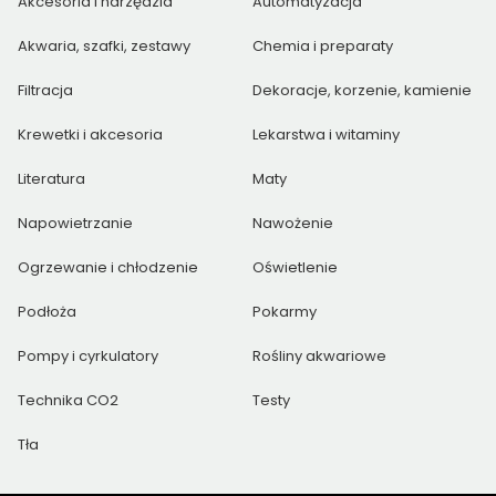
Akcesoria i narzędzia
Automatyzacja
Akwaria, szafki, zestawy
Chemia i preparaty
Filtracja
Dekoracje, korzenie, kamienie
Krewetki i akcesoria
Lekarstwa i witaminy
Literatura
Maty
Napowietrzanie
Nawożenie
Ogrzewanie i chłodzenie
Oświetlenie
Podłoża
Pokarmy
Pompy i cyrkulatory
Rośliny akwariowe
Technika CO2
Testy
Tła