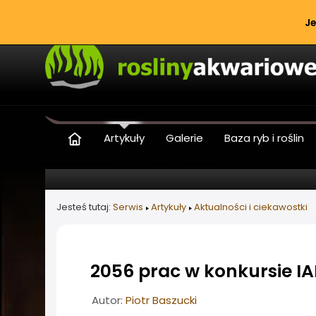
Je
Artykuły
Galerie
Baza ryb i roślin
Jesteś tutaj:
Serwis
Artykuły
Aktualności i ciekawostki
2056 prac w konkursie I
Informacje o artykule
Autor:
Piotr Baszucki