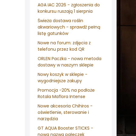
AGA IAC 2026 - zgłoszenia do
konkursu ruszają 1 sierpnia
Świeża dostawa roślin
akwariowych - sprawdź pełną
listę gatunków
Nowe na forum: zdjęcia z
telefonu przez kod QR
ORLEN Paczka - nowa metoda
dostawy w naszym sklepie
Nowy koszyk w sklepie -
wygodniejsze zakupy
Promocja -20% na podłoże
Rotala Maflora Intense
Nowe akcesoria Chihiros -
oświetlenie, sterowanie i
narzędzia
GT AQUA Booster STICKS -
nowa nazwa pałeczek