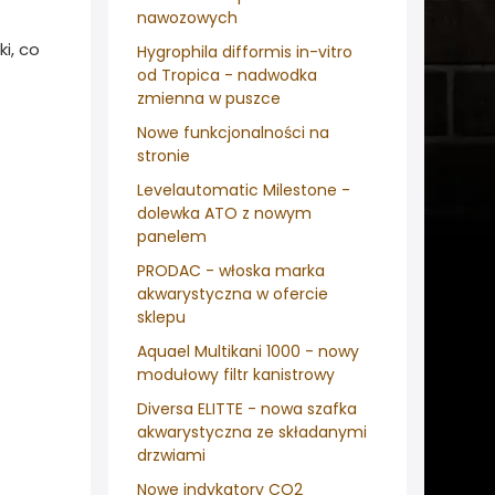
nawozowych
i, co
Hygrophila difformis in-vitro
od Tropica - nadwodka
zmienna w puszce
Nowe funkcjonalności na
stronie
Levelautomatic Milestone -
dolewka ATO z nowym
panelem
PRODAC - włoska marka
akwarystyczna w ofercie
sklepu
Aquael Multikani 1000 - nowy
modułowy filtr kanistrowy
Diversa ELITTE - nowa szafka
akwarystyczna ze składanymi
drzwiami
Nowe indykatory CO2