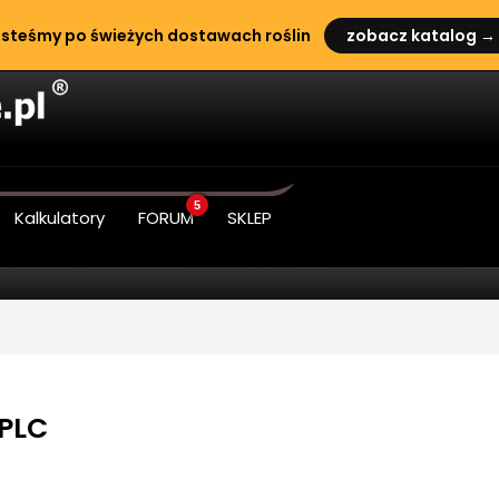
steśmy po świeżych dostawach roślin
zobacz katalog →
5
Kalkulatory
FORUM
SKLEP
APLC