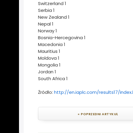
Switzerland
1
Serbia
1
New Zealand
1
Nepal
1
Norway
1
Bosnia-Hercegovina
1
Macedonia
1
Mauritius
1
Moldova
1
Mongolia
1
Jordan
1
South Africa
1
Żródło:
http://en.iaplc.com/results17/index
« POPRZEDNI ARTYKUŁ