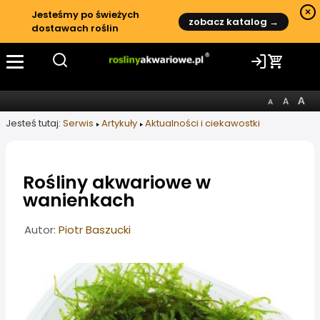
×
Jesteśmy po świeżych
zobacz katalog →
dostawach roślin
Jesteś tutaj:
Serwis
Artykuły
Aktualności i ciekawostki
Rośliny akwariowe w
wanienkach
Informacje o artykule
Autor:
Piotr Baszucki