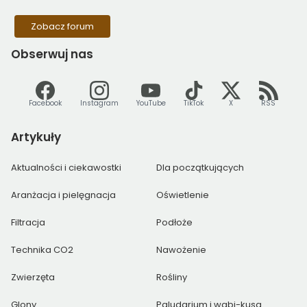
Zobacz forum
Obserwuj
nas
Facebook
Instagram
YouTube
TikTok
X
RSS
Artykuły
Aktualności i ciekawostki
Dla początkujących
Aranżacja i pielęgnacja
Oświetlenie
Filtracja
Podłoże
Technika CO2
Nawożenie
Zwierzęta
Rośliny
Glony
Paludarium i wabi-kusa