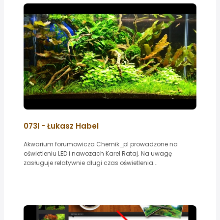
073l - Łukasz Habel
Akwarium forumowicza Chemik_pl prowadzone na
oświetleniu LED i nawozach Karel Rataj. Na uwagę
zasługuje relatywnie długi czas oświetlenia...