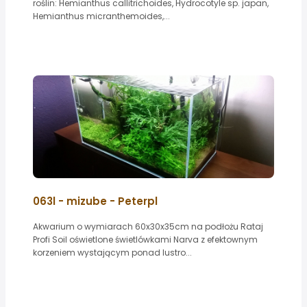
roślin: Hemianthus callitrichoides, Hydrocotyle sp. japan,
Hemianthus micranthemoides,...
063l - mizube - Peterpl
Akwarium o wymiarach 60x30x35cm na podłożu Rataj
Profi Soil oświetlone świetlówkami Narva z efektownym
korzeniem wystającym ponad lustro...