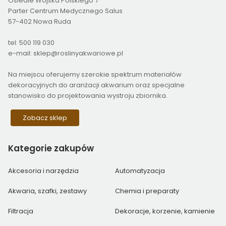
Osiedle Wojska Polskiego 7
Parter Centrum Medycznego Salus
57-402 Nowa Ruda
tel: 500 119 030
e-mail: sklep@roslinyakwariowe.pl
Na miejscu oferujemy szerokie spektrum materiałów
dekoracyjnych do aranżacji akwarium oraz specjalne
stanowisko do projektowania wystroju zbiornika.
Zobacz sklep
Kategorie
zakupów
Akcesoria i narzędzia
Automatyzacja
Akwaria, szafki, zestawy
Chemia i preparaty
Filtracja
Dekoracje, korzenie, kamienie