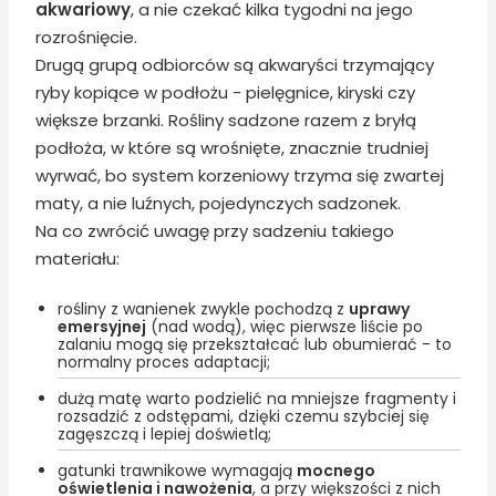
akwariowy
, a nie czekać kilka tygodni na jego
rozrośnięcie.
Drugą grupą odbiorców są akwaryści trzymający
ryby kopiące w podłożu - pielęgnice, kiryski czy
większe brzanki. Rośliny sadzone razem z bryłą
podłoża, w które są wrośnięte, znacznie trudniej
wyrwać, bo system korzeniowy trzyma się zwartej
maty, a nie luźnych, pojedynczych sadzonek.
Na co zwrócić uwagę przy sadzeniu takiego
materiału:
rośliny z wanienek zwykle pochodzą z
uprawy
emersyjnej
(nad wodą), więc pierwsze liście po
zalaniu mogą się przekształcać lub obumierać - to
normalny proces adaptacji;
dużą matę warto podzielić na mniejsze fragmenty i
rozsadzić z odstępami, dzięki czemu szybciej się
zagęszczą i lepiej doświetlą;
gatunki trawnikowe wymagają
mocnego
oświetlenia i nawożenia
, a przy większości z nich