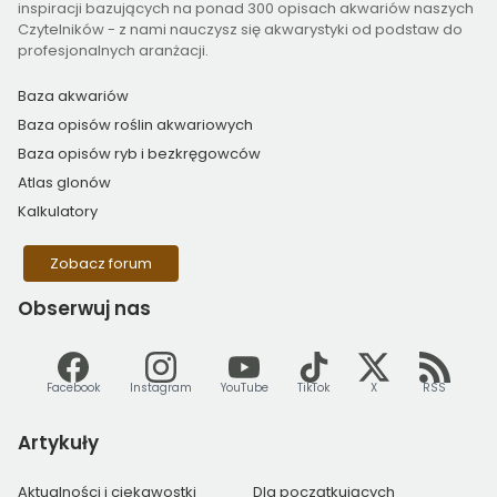
inspiracji bazujących na ponad 300 opisach akwariów naszych
Czytelników - z nami nauczysz się akwarystyki od podstaw do
profesjonalnych aranżacji.
Baza akwariów
Baza opisów roślin akwariowych
Baza opisów ryb i bezkręgowców
Atlas glonów
Kalkulatory
Zobacz forum
Obserwuj
nas
Facebook
Instagram
YouTube
TikTok
X
RSS
Artykuły
Aktualności i ciekawostki
Dla początkujących