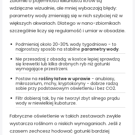
Zbiorniki o pojemności kilkunastu litrów są
wdzięczne wizualnie, ale mniej wybaczają błędy:
parametry wody zmieniają się w nich szybciej niż w
większych akwariach. Dlatego w nano-zbiornikach
szczególnie liczy się regularność i umiar w obsadzie.
Podmieniaj około 20-30% wody tygodniowo - to
najprostszy sposób na stabilne
parametry wody
.
Nie przesadzaj z obsadą; w kostce lepiej sprawdzą
się krewetki lub kilka drobnych ryb niż gatunki
wymagające przestrzeni.
Postaw na
rośliny łatwe w uprawie
- anubiasy,
mikrozorium, mchy, kryptokoryny - dobrze radzą
sobie przy podstawowym oświetleniu i bez CO2.
Filtr dobieraj tak, by nie tworzył zbyt silnego prądu
wody w niewielkiej kubaturze.
Fabryczne oświetlenie w takich zestawach zwykle
wystarcza roślinom o niskich wymaganiach. Jeśli z
czasem zechcesz hodować gatunki bardziej