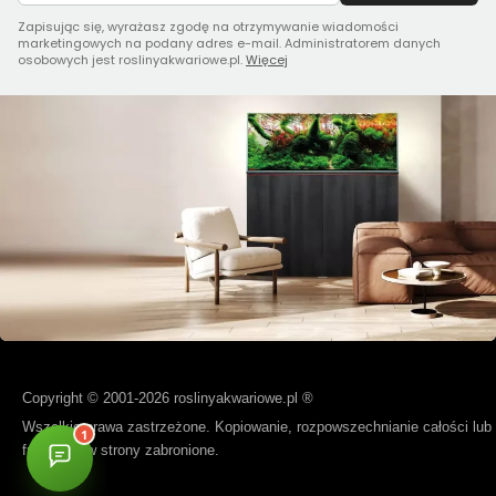
Zapisując się, wyrażasz zgodę na otrzymywanie wiadomości
marketingowych na podany adres e-mail. Administratorem danych
osobowych jest roslinyakwariowe.pl.
Więcej
Copyright © 2001-2026 roslinyakwariowe.pl ®
Wszelkie prawa zastrzeżone. Kopiowanie, rozpowszechnianie całości lub
fragmentów strony zabronione.