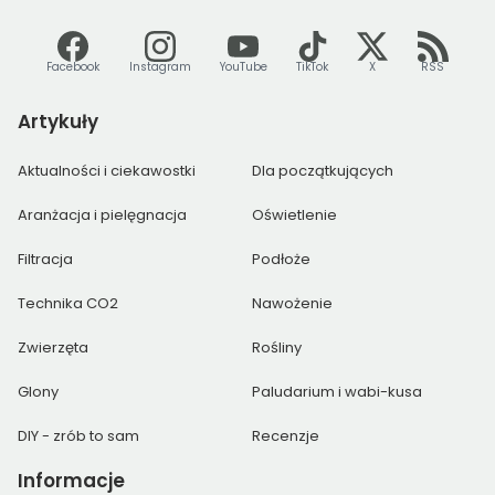
Facebook
Instagram
YouTube
TikTok
X
RSS
Artykuły
Aktualności i ciekawostki
Dla początkujących
Aranżacja i pielęgnacja
Oświetlenie
Filtracja
Podłoże
Technika CO2
Nawożenie
Zwierzęta
Rośliny
Glony
Paludarium i wabi-kusa
DIY - zrób to sam
Recenzje
Informacje