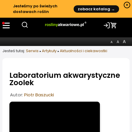
×
Jesteśmy po świeżych
zobacz katalog →
dostawach roślin
Jesteś tutaj:
Serwis
Artykuły
Aktualności i ciekawostki
Laboratorium akwarystyczne
Zoolek
Informacje o artykule
Autor:
Piotr Baszucki