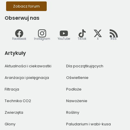
Zobacz forum
Obserwuj
nas
Facebook
Instagram
YouTube
TikTok
X
RSS
Artykuły
Aktualności i ciekawostki
Dla początkujących
Aranżacja i pielęgnacja
Oświetlenie
Filtracja
Podłoże
Technika CO2
Nawożenie
Zwierzęta
Rośliny
Glony
Paludarium i wabi-kusa