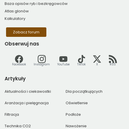
Baza opisów ryb i bezkręgowców
Atlas glonów
Kalkulatory
Zobacz forum
Obserwuj
nas
Facebook
Instagram
YouTube
TikTok
X
RSS
Artykuły
Aktualności i ciekawostki
Dla początkujących
Aranżacja i pielęgnacja
Oświetlenie
Filtracja
Podłoże
Technika CO2
Nawożenie