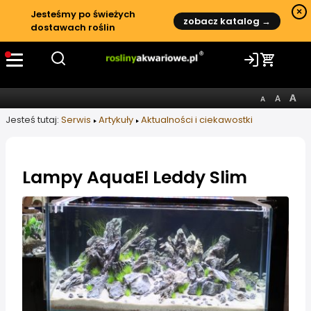
×
Jesteśmy po świeżych
zobacz katalog →
dostawach roślin
Jesteś tutaj:
Serwis
Artykuły
Aktualności i ciekawostki
Lampy AquaEl Leddy Slim