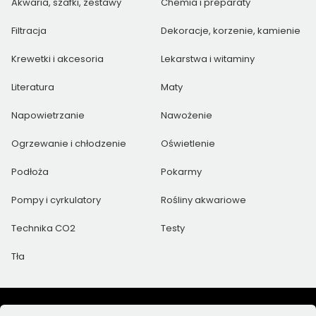
Akwaria, szafki, zestawy
Chemia i preparaty
Filtracja
Dekoracje, korzenie, kamienie
Krewetki i akcesoria
Lekarstwa i witaminy
Literatura
Maty
Napowietrzanie
Nawożenie
Ogrzewanie i chłodzenie
Oświetlenie
Podłoża
Pokarmy
Pompy i cyrkulatory
Rośliny akwariowe
Technika CO2
Testy
Tła