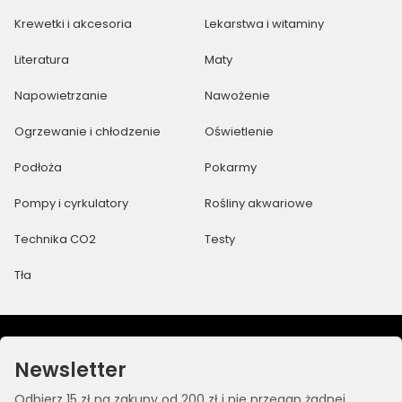
Krewetki i akcesoria
Lekarstwa i witaminy
Literatura
Maty
Napowietrzanie
Nawożenie
Ogrzewanie i chłodzenie
Oświetlenie
Podłoża
Pokarmy
Pompy i cyrkulatory
Rośliny akwariowe
Technika CO2
Testy
Tła
Newsletter
Odbierz 15 zł na zakupy od 200 zł i nie przegap żadnej