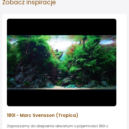
Zobacz
inspiracje
180l - Marc Svensson (Tropica)
Zapraszamy do obejrzenia akwarium o pojemności 180l z