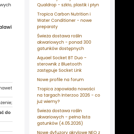
owych
Qualdrop - szkło, plastik i płyn
Tropica Carbon Nutrition i
Water Conditioner - nowe
preparaty
alawi
Świeża dostawa roślin
akwariowych - ponad 300
gatunków dostępnych
Aquael Socket BT Duo -
sterownik z Bluetooth
zastępuje Socket Link
Nowe profile na forum
 nawet
Tropica zapowiada nowości
na targach Interzoo 2026 - co
już wiemy?
żenie;
Świeża dostawa roślin
ać do
akwariowych - pełna lista
gatunków (4.05.2026)
Nowe dyfuzory akrylowe NEO z