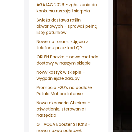
AGA IAC 2026 - zgłoszenia do
konkursu ruszają 1 sierpnia
Świeża dostawa roślin
akwariowych - sprawdź pełną
listę gatunków
Nowe na forum: zdjęcia z
telefonu przez kod QR
ORLEN Paczka - nowa metoda
dostawy w naszym sklepie
Nowy koszyk w sklepie -
wygodniejsze zakupy
Promocja -20% na podłoże
Rotala Maflora Intense
Nowe akcesoria Chihiros -
oświetlenie, sterowanie i
narzędzia
GT AQUA Booster STICKS -
nowa nazwa pałeczek