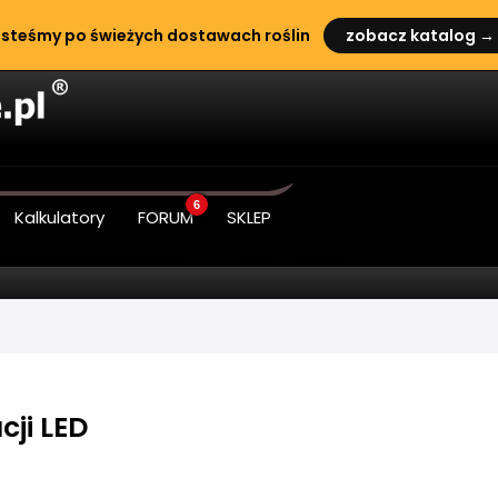
steśmy po świeżych dostawach roślin
zobacz katalog →
6
Kalkulatory
FORUM
SKLEP
ji LED