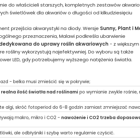
wnie do właścicieli starszych, kompletnych zestawów akwari
owych świetlówek dla akwariów o długości od kilkudziesięciu
ent przejścia akwarystyki na diody. Wersje
Sunny, Plant i M
 ogólnego przeznaczenia, Malawi podkreśla ubarwienie
t dedykowana do uprawy roślin akwariowych
- z większym
óre rośliny wykorzystują najefektywniej. Do wyboru są także
Power LED, gdy potrzebujemy wyższego natężenia światła.
niazd - belka musi zmieścić się w pokrywie;
c
realna ilość światła nad roślinami
po wymianie zwykle rośnie,
ate algi, skróć fotoperiod do 6-8 godzin zamiast zmniejszać nawo
używają makro, mikro i CO2 -
nawożenie i CO2 trzeba dopasow
tlówki, ale odbłyśniki i szybę warto regularnie czyścić.