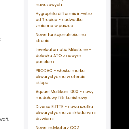
nawozowych
Hygrophila difformis in-vitro
od Tropica - nadwodka
zmienna w puszce
Nowe funkcjonalności na
t
stronie
Levelautomatic Milestone -
dolewka ATO z nowym
panelem
PRODAC - włoska marka
akwarystyczna w ofercie
sklepu
Aquael Multikani 1000 - nowy
modułowy filtr kanistrowy
Diversa ELITTE - nowa szafka
akwarystyczna ze składanymi
drzwiami
owań,
Nowe indykatory CO2