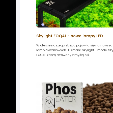
Skylight FOQAL - nowe lampy LED
W ofercie naszego sklepu pojawiła się najnowsza 
lamp akwariowych LED marki Skylight - model Sky
FOQAL, zaprojektowany z myślą o ś...