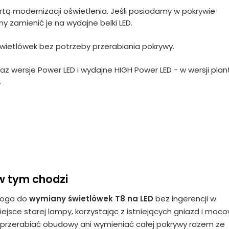
ą modernizacji oświetlenia. Jeśli posiadamy w pokrywie
y zamienić je na wydajne belki LED.
wietlówek bez potrzeby przerabiania pokrywy.
az wersje Power LED i wydajne HIGH Power LED - w wersji plan
.
w tym chodzi
roga do
wymiany świetlówek T8 na LED
bez ingerencji w
iejsce starej lampy, korzystając z istniejących gniazd i moc
 przerabiać obudowy ani wymieniać całej pokrywy razem ze