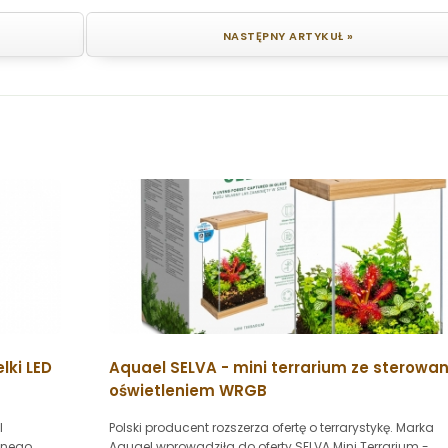
NASTĘPNY ARTYKUŁ »
lki LED
Aquael SELVA - mini terrarium ze sterow
oświetleniem WRGB
l
Polski producent rozszerza ofertę o terrarystykę. Marka
znego
Aquael wprowadziła do oferty SELVA Mini Terrarium -