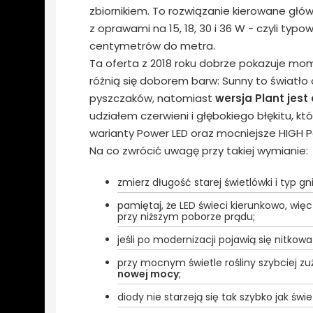
zbiornikiem. To rozwiązanie kierowane głó
z oprawami na 15, 18, 30 i 36 W - czyli typ
centymetrów do metra.
Ta oferta z 2018 roku dobrze pokazuje mom
różnią się doborem barw: Sunny to światło
pyszczaków, natomiast
wersja Plant jes
udziałem czerwieni i głębokiego błękitu, kt
warianty Power LED oraz mocniejsze HIGH 
Na co zwrócić uwagę przy takiej wymianie:
zmierz długość starej świetlówki i typ g
pamiętaj, że LED świeci kierunkowo, wię
przy niższym poborze prądu;
jeśli po modernizacji pojawią się nitkow
przy mocnym świetle rośliny szybciej z
nowej mocy
;
diody nie starzeją się tak szybko jak świe