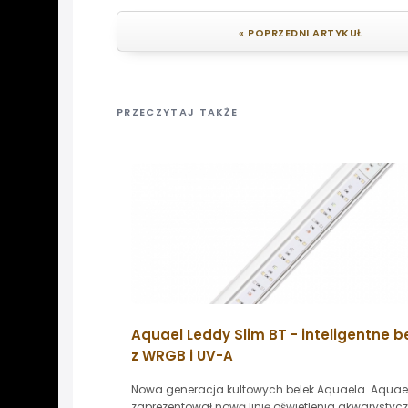
« POPRZEDNI ARTYKUŁ
PRZECZYTAJ TAKŻE
Aquael Leddy Slim BT - inteligentne be
z WRGB i UV-A
Nowa generacja kultowych belek Aquaela. Aquae
zaprezentował nową linię oświetlenia akwarystyc