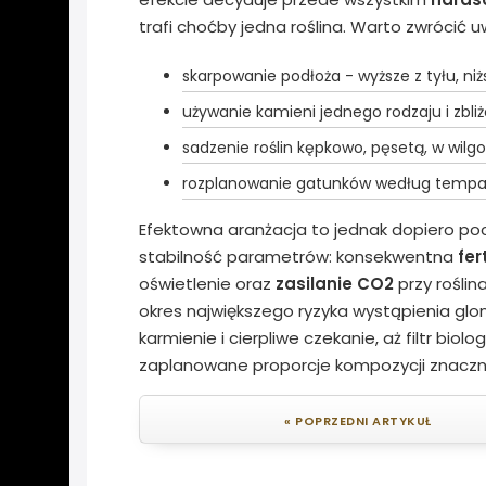
trafi choćby jedna roślina. Warto zwrócić 
skarpowanie podłoża - wyższe z tyłu, niż
używanie kamieni jednego rodzaju i zbl
sadzenie roślin kępkowo, pęsetą, w wil
rozplanowanie gatunków według tempa wz
Efektowna aranżacja to jednak dopiero poc
stabilność parametrów: konsekwentna
fer
oświetlenie oraz
zasilanie CO2
przy roślin
okres największego ryzyka wystąpienia gl
karmienie i cierpliwe czekanie, aż filtr biol
zaplanowane proporcje kompozycji znacznie
« POPRZEDNI ARTYKUŁ