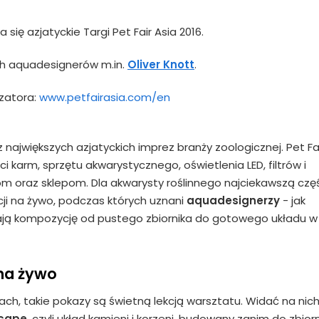
się azjatyckie Targi Pet Fair Asia 2016.
ch aquadesignerów m.in.
Oliver Knott
.
zatora:
www.petfairasia.com/en
 największych azjatyckich imprez branży zoologicznej. Pet Fa
ci karm, sprzętu akwarystycznego, oświetlenia LED, filtrów i
 oraz sklepom. Dla akwarysty roślinnego najciekawszą czę
ji na żywo, podczas których uznani
aquadesignerzy
- jak
ają kompozycję od pustego zbiornika do gotowego układu w 
na żywo
ch, takie pokazy są świetną lekcją warsztatu. Widać na nich
cape
, czyli układ kamieni i korzeni, budowany zanim do zbior