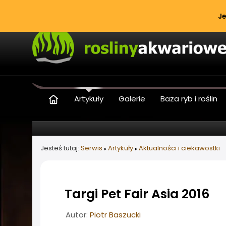
Je
Artykuły
Galerie
Baza ryb i roślin
Jesteś tutaj:
Serwis
Artykuły
Aktualności i ciekawostki
Targi Pet Fair Asia 2016
Informacje o artykule
Autor:
Piotr Baszucki