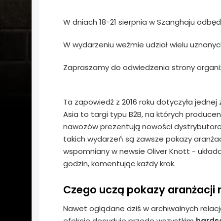
W dniach 18-21 sierpnia w Szanghaju odbęda 
W wydarzeniu weźmie udział wielu uznany
Zapraszamy do odwiedzenia strony organi
Ta zapowiedź z 2016 roku dotyczyła jednej z
Asia to targi typu B2B, na których producen
nawozów prezentują nowości dystrybutorom
takich wydarzeń są zawsze pokazy aranżac
wspomniany w newsie Oliver Knott - układ
godzin, komentując każdy krok.
Czego uczą pokazy aranżacji 
Nawet oglądane dziś w archiwalnych relacja
efekcie decyduje przede wszystkim
hards