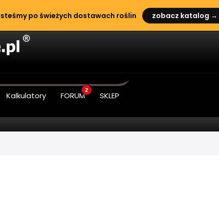
steśmy po świeżych dostawach roślin
zobacz katalog →
2
Kalkulatory
FORUM
SKLEP