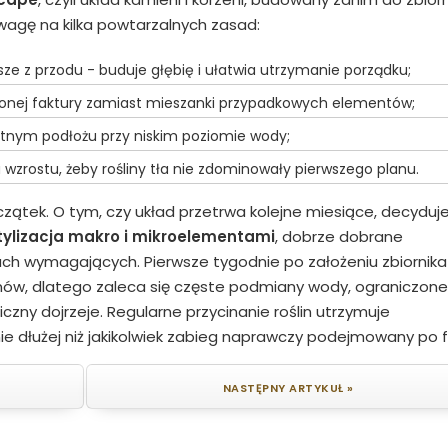
uwagę na kilka powtarzalnych zasad:
sze z przodu - buduje głębię i ułatwia utrzymanie porządku;
iżonej faktury zamiast mieszanki przypadkowych elementów;
gotnym podłożu przy niskim poziomie wody;
rostu, żeby rośliny tła nie zdominowały pierwszego planu.
zątek. O tym, czy układ przetrwa kolejne miesiące, decyduj
tylizacja makro i mikroelementami
, dobrze dobrane
ach wymagających. Pierwsze tygodnie po założeniu zbiornika
onów, dlatego zaleca się częste podmiany wody, ograniczone
ogiczny dojrzeje. Regularne przycinanie roślin utrzymuje
 dłużej niż jakikolwiek zabieg naprawczy podejmowany po f
NASTĘPNY ARTYKUŁ »