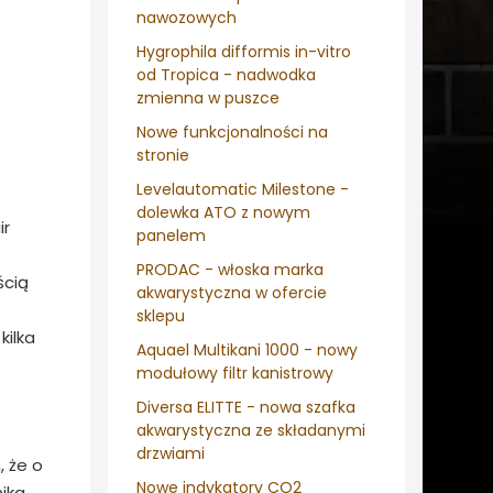
nawozowych
Hygrophila difformis in-vitro
od Tropica - nadwodka
zmienna w puszce
Nowe funkcjonalności na
stronie
Levelautomatic Milestone -
dolewka ATO z nowym
ir
panelem
PRODAC - włoska marka
ścią
akwarystyczna w ofercie
sklepu
kilka
Aquael Multikani 1000 - nowy
modułowy filtr kanistrowy
Diversa ELITTE - nowa szafka
akwarystyczna ze składanymi
drzwiami
, że o
Nowe indykatory CO2
nika