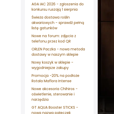
AGA IAC 2026 - zgłoszenia do
konkursu ruszają 1 sierpnia
Świeża dostawa roślin
akwariowych - sprawdź pełną
listę gatunków
Nowe na forum: zdjęcia z
telefonu przez kod QR
ORLEN Paczka - nowa metoda
dostawy w naszym sklepie
Nowy koszyk w sklepie -
wygodniejsze zakupy
Promocja -20% na podłoże
Rotala Maflora Intense
Nowe akcesoria Chihiros -
oświetlenie, sterowanie i
narzędzia
GT AQUA Booster STICKS -
nowa nazwa pałeczek