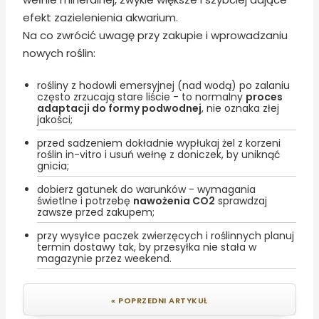
efekt zazielenienia akwarium.
Na co zwrócić uwagę przy zakupie i wprowadzaniu
nowych roślin:
rośliny z hodowli emersyjnej (nad wodą) po zalaniu
często zrzucają stare liście - to normalny
proces
adaptacji do formy podwodnej
, nie oznaka złej
jakości;
przed sadzeniem dokładnie wypłukaj żel z korzeni
roślin in-vitro i usuń wełnę z doniczek, by uniknąć
gnicia;
dobierz gatunek do warunków - wymagania
świetlne i potrzebę
nawożenia CO2
sprawdzaj
zawsze przed zakupem;
przy wysyłce paczek zwierzęcych i roślinnych planuj
termin dostawy tak, by przesyłka nie stała w
magazynie przez weekend.
« POPRZEDNI ARTYKUŁ