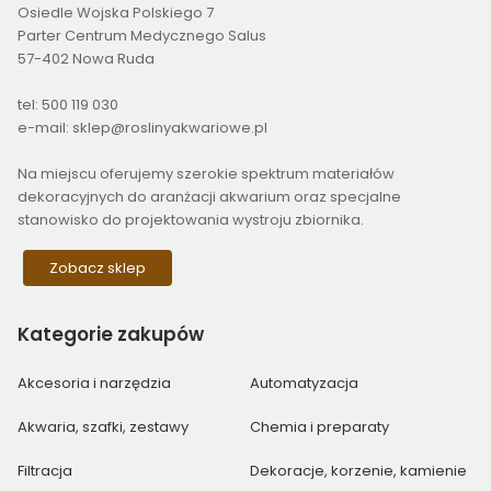
Osiedle Wojska Polskiego 7
Parter Centrum Medycznego Salus
57-402 Nowa Ruda
tel: 500 119 030
e-mail: sklep@roslinyakwariowe.pl
Na miejscu oferujemy szerokie spektrum materiałów
dekoracyjnych do aranżacji akwarium oraz specjalne
stanowisko do projektowania wystroju zbiornika.
Zobacz sklep
Kategorie
zakupów
Akcesoria i narzędzia
Automatyzacja
Akwaria, szafki, zestawy
Chemia i preparaty
Filtracja
Dekoracje, korzenie, kamienie