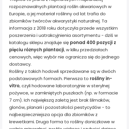
rozpoznawalnych plantacji roślin akwariowych w
Europie, a jej materiał roślinny od lat trafia do
zbiorników twórców akwarystyki naturalnej. Ta
informacja z 2018 roku dotyczyła przede wszystkim
poszerzenia i uatrakcyjnienia asortymentu - dziś w
katalogu sklepu znajduje się
ponad 400 pozycji z
pięciu różnych plantacji
, w kilku przedziałach
cenowych, więc wybór nie ogranicza się do jednego
dostawcy.
Rośliny z takich hodowli sprzedawane są w dwóch
podstawowych formach. Pierwsza to
rośliny in-
vitro
, czyli hodowane laboratoryjnie w sterylnej
pożywce, w zamkniętych puszkach (np. w formacie
7 cm). Ich największą zaletą jest brak ślimaków,
glonów, planarii i pozostałości pestycydów - to
najbezpieczniejsza opcja dla zbiorników z
krewetkami. Druga forma to rośliny doniczkowe w
wełnie mineralnej, zwykle większe i szybciej dające