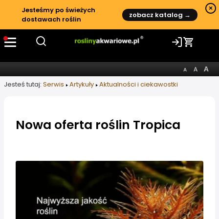
×
Jesteśmy po świeżych
zobacz katalog →
dostawach roślin
Jesteś tutaj:
Serwis
Artykuły
Aktualności i ciekawostki
Nowa oferta roślin Tropica