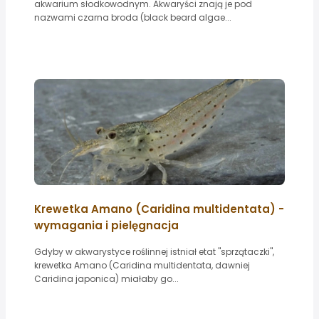
akwarium słodkowodnym. Akwaryści znają je pod
nazwami czarna broda (black beard algae...
Krewetka Amano (Caridina multidentata) -
wymagania i pielęgnacja
Gdyby w akwarystyce roślinnej istniał etat "sprzątaczki",
krewetka Amano (Caridina multidentata, dawniej
Caridina japonica) miałaby go...