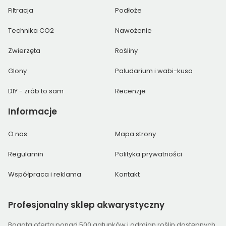
Filtracja
Podłoże
Technika CO2
Nawożenie
Zwierzęta
Rośliny
Glony
Paludarium i wabi-kusa
DIY - zrób to sam
Recenzje
Informacje
O nas
Mapa strony
Regulamin
Polityka prywatności
Współpraca i reklama
Kontakt
Profesjonalny
sklep akwarystyczny
Bogata oferta ponad 500 gatunków i odmian roślin dostępnych