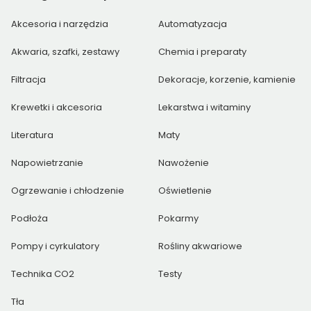
Akcesoria i narzędzia
Automatyzacja
Akwaria, szafki, zestawy
Chemia i preparaty
Filtracja
Dekoracje, korzenie, kamienie
Krewetki i akcesoria
Lekarstwa i witaminy
Literatura
Maty
Napowietrzanie
Nawożenie
Ogrzewanie i chłodzenie
Oświetlenie
Podłoża
Pokarmy
Pompy i cyrkulatory
Rośliny akwariowe
Technika CO2
Testy
Tła