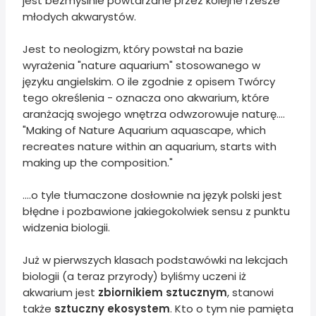
jest bezmyślnie powtarzane przez kolejne rzesze
młodych akwarystów.
Jest to neologizm, który powstał na bazie
wyrażenia "nature aquarium" stosowanego w
języku angielskim. O ile zgodnie z opisem Twórcy
tego określenia - oznacza ono akwarium, które
aranżacją swojego wnętrza odwzorowuje naturę....
"Making of Nature Aquarium aquascape, which
recreates nature within an aquarium, starts with
making up the composition."
....o tyle tłumaczone dosłownie na język polski jest
błędne i pozbawione jakiegokolwiek sensu z punktu
widzenia biologii.
Już w pierwszych klasach podstawówki na lekcjach
biologii (a teraz przyrody) byliśmy uczeni iż
akwarium jest
zbiornikiem sztucznym
, stanowi
także
sztuczny ekosystem
. Kto o tym nie pamięta