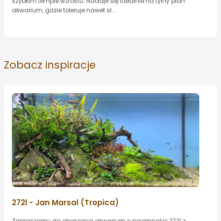
szybkim tempie wzrostu. Nadaje się idealnie na tylny plan
akwarium, gdzie toleruje nawet sł...
Zobacz
inspiracje
272l - Jan Marsal (Tropica)
Zapraszamy do obejrzenia akwarium o pojemności 272l z