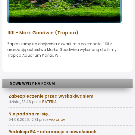
110l - Mark Goodwin (Tropica)
Zapraszamy do obejrzenia akwarium o pojemności 110l z
aranżacją autorstwa Marka Goodwina wykonaną dla firmy
Tropica Aquarium Plants. W...
NOWE WPISY NA FORUM
Zabezpieczenie przed wyskakiwaniem
dzisiaj, 12:46
przez
BATERIA
Nie podoba mi się...
04.08.2026, 12:31
przez
woronov
Redakcja RA - informacje o nowościach i