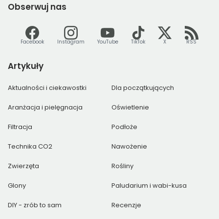
Obserwuj
nas
Facebook
Instagram
YouTube
TikTok
X
RSS
Artykuły
Aktualności i ciekawostki
Dla początkujących
Aranżacja i pielęgnacja
Oświetlenie
Filtracja
Podłoże
Technika CO2
Nawożenie
Zwierzęta
Rośliny
Glony
Paludarium i wabi-kusa
DIY - zrób to sam
Recenzje