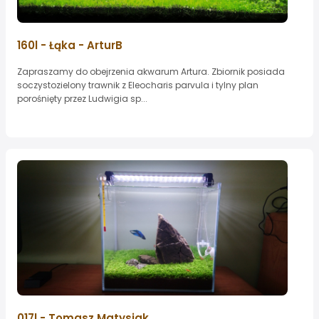
160l - Łąka - ArturB
Zapraszamy do obejrzenia akwarum Artura. Zbiornik posiada
soczystozielony trawnik z Eleocharis parvula i tylny plan
porośnięty przez Ludwigia sp...
017l - Tomasz Matysiak