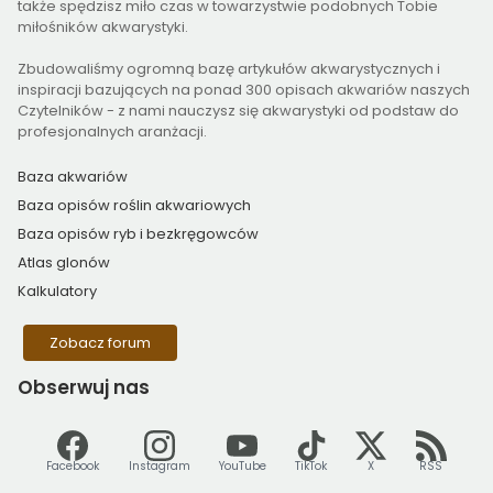
także spędzisz miło czas w towarzystwie podobnych Tobie
miłośników akwarystyki.
Zbudowaliśmy ogromną bazę artykułów akwarystycznych i
inspiracji bazujących na ponad 300 opisach akwariów naszych
Czytelników - z nami nauczysz się akwarystyki od podstaw do
profesjonalnych aranżacji.
Baza akwariów
Baza opisów roślin akwariowych
Baza opisów ryb i bezkręgowców
Atlas glonów
Kalkulatory
Zobacz forum
Obserwuj
nas
Facebook
Instagram
YouTube
TikTok
X
RSS