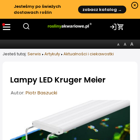
×
Jesteśmy po świeżych
zobacz katalog →
dostawach roślin
Jesteś tutaj:
Serwis
Artykuły
Aktualności i ciekawostki
Lampy LED Kruger Meier
Informacje o artykule
Autor:
Piotr Baszucki