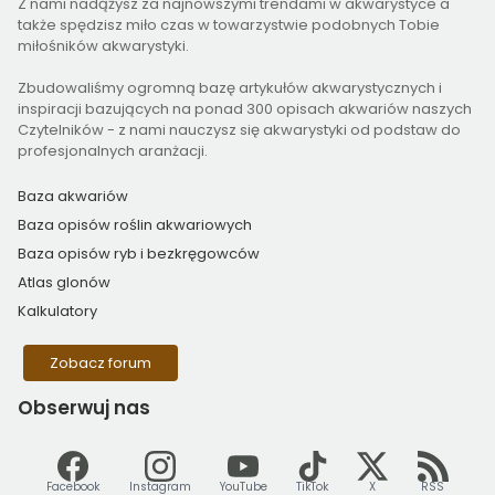
Z nami nadążysz za najnowszymi trendami w akwarystyce a
także spędzisz miło czas w towarzystwie podobnych Tobie
miłośników akwarystyki.
Zbudowaliśmy ogromną bazę artykułów akwarystycznych i
inspiracji bazujących na ponad 300 opisach akwariów naszych
Czytelników - z nami nauczysz się akwarystyki od podstaw do
profesjonalnych aranżacji.
Baza akwariów
Baza opisów roślin akwariowych
Baza opisów ryb i bezkręgowców
Atlas glonów
Kalkulatory
Zobacz forum
Obserwuj
nas
Facebook
Instagram
YouTube
TikTok
X
RSS