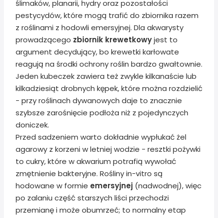
ślimaków, planarii, hydry oraz pozostałości
pestycydów, które mogą trafić do zbiornika razem
z roślinami z hodowli emersyjnej. Dla akwarysty
prowadzącego
zbiornik krewetkowy
jest to
argument decydujący, bo krewetki karłowate
reagują na środki ochrony roślin bardzo gwałtownie.
Jeden kubeczek zawiera też zwykle kilkanaście lub
kilkadziesiąt drobnych kępek, które można rozdzielić
- przy roślinach dywanowych daje to znacznie
szybsze zarośnięcie podłoża niż z pojedynczych
doniczek.
Przed sadzeniem warto dokładnie wypłukać żel
agarowy z korzeni w letniej wodzie - resztki pożywki
to cukry, które w akwarium potrafią wywołać
zmętnienie bakteryjne. Rośliny in-vitro są
hodowane w formie
emersyjnej
(nadwodnej), więc
po zalaniu część starszych liści przechodzi
przemianę i może obumrzeć; to normalny etap