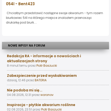
054l - Bent423
Chciałbym przedstawić następne swoje akwarium - tym razem
biurkowiec 54l na którego miejsce znalazłem przenosząc
drukarkę pod biurk....
NOWE WPISY NA FORUM
Redakcja RA - informacje o nowościach i
aktualizacjach strony
8 minut temu
przez
Piotr Baszucki
Zabezpieczenie przed wyskakiwaniem
dzisiaj, 12:46
przez
BATERIA
Nie podoba mi się...
04.08.2026, 12:31
przez
woronov
Inspiracja - płytkie akwarium roślinne
02.08.2026, 23:51
przez
Piotr Baszucki