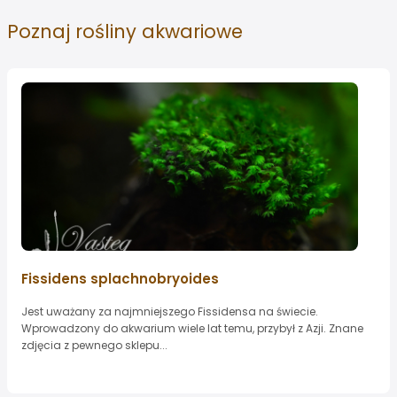
Poznaj
rośliny akwariowe
Fissidens splachnobryoides
Jest uważany za najmniejszego Fissidensa na świecie.
Wprowadzony do akwarium wiele lat temu, przybył z Azji. Znane
zdjęcia z pewnego sklepu...