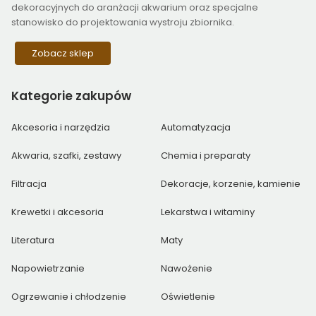
dekoracyjnych do aranżacji akwarium oraz specjalne
stanowisko do projektowania wystroju zbiornika.
Zobacz sklep
Kategorie
zakupów
Akcesoria i narzędzia
Automatyzacja
Akwaria, szafki, zestawy
Chemia i preparaty
Filtracja
Dekoracje, korzenie, kamienie
Krewetki i akcesoria
Lekarstwa i witaminy
Literatura
Maty
Napowietrzanie
Nawożenie
Ogrzewanie i chłodzenie
Oświetlenie