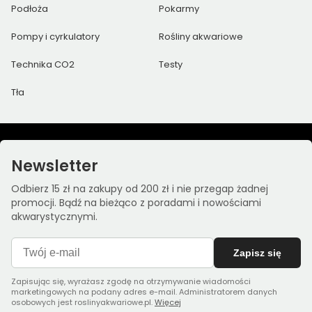
Podłoża
Pokarmy
Pompy i cyrkulatory
Rośliny akwariowe
Technika CO2
Testy
Tła
Newsletter
Odbierz 15 zł na zakupy od 200 zł i nie przegap żadnej
promocji. Bądź na bieżąco z poradami i nowościami
akwarystycznymi.
Zapisz się
Zapisując się, wyrażasz zgodę na otrzymywanie wiadomości
marketingowych na podany adres e-mail. Administratorem danych
osobowych jest roslinyakwariowe.pl.
Więcej