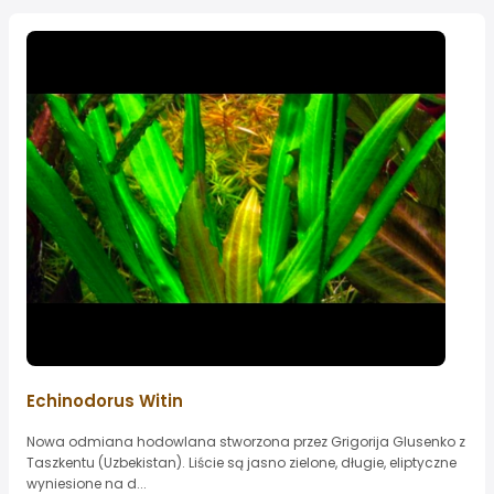
Echinodorus Witin
Nowa odmiana hodowlana stworzona przez Grigorija Glusenko z
Taszkentu (Uzbekistan). Liście są jasno zielone, długie, eliptyczne
wyniesione na d...