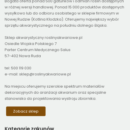
Bogata oferta ponad 500 gatunków i odmian roślin dostępnych
w różnej wersji handlowej. Ponad 15 000 produktów dostępnych
wysyłkowo lub do odbioru osobistego w sklepie firmowym w
Nowej Rudzie (Kotlina Kłodzka). Oferujemy największy wybór
sprzętu akwarystycznego na południu dolnego śląska.
Sklep akwarystyczny roslinyakwariowe.pl
Osiedle Wojska Polskiego 7
Parter Centrum Medycznego Salus
57-402 Nowa Ruda
tel: 500 119 030
e-mail: sklep@roslinyakwariowe.pl
Na miejscu oferujemy szerokie spektrum materiałów
dekoracyjnych do aranżacji akwarium oraz specjalne
stanowisko do projektowania wystroju zbiornika.
Zobacz sklep
Kategorie
zakupów