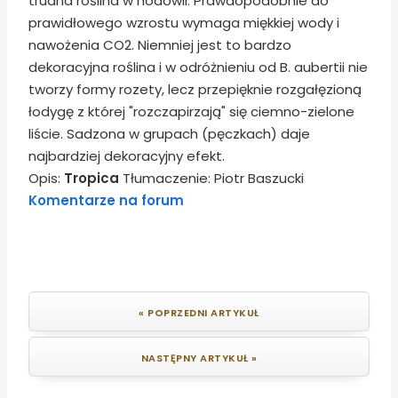
trudna roślina w hodowli. Prawdopodobnie do
prawidłowego wzrostu wymaga miękkiej wody i
nawożenia CO2. Niemniej jest to bardzo
dekoracyjna roślina i w odróżnieniu od B. aubertii nie
tworzy formy rozety, lecz przepięknie rozgałęzioną
łodygę z której "rozczapirzają" się ciemno-zielone
liście. Sadzona w grupach (pęczkach) daje
najbardziej dekoracyjny efekt.
Opis:
Tropica
Tłumaczenie: Piotr Baszucki
Komentarze na forum
« POPRZEDNI ARTYKUŁ
NASTĘPNY ARTYKUŁ »