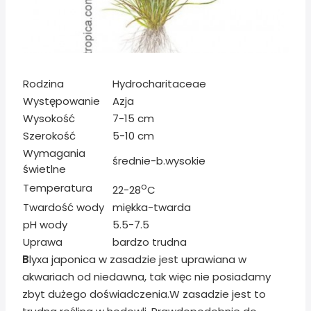
Rodzina
Hydrocharitaceae
Występowanie
Azja
Wysokość
7-15 cm
Szerokość
5-10 cm
Wymagania
średnie-b.wysokie
świetlne
Temperatura
o
22-28
C
Twardość wody
miękka-twarda
pH wody
5.5-7.5
Uprawa
bardzo trudna
B
lyxa japonica w zasadzie jest uprawiana w
akwariach od niedawna, tak więc nie posiadamy
zbyt dużego doświadczenia.W zasadzie jest to