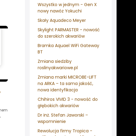
Wszystko w jednym - Gen X
nowy nawóz Yokuchi
Skały Aquadeco Meyer
Skylight PARMASTER - nowość
do szerokich akwariów
Bramka Aquael WiFi Gateway
BT
Zmiana siedziby
roslinyakwariowe.pl
Zmiana marki MICROBE-LIFT
na ARKA – ta sama jakość,
nowa identyfikacja
o
Chihiros VIVID 3 - nowość do
głębokich akwariów
chem
Dr inż. Stefan Jaworski –
,
wspomnienie
Rewolucja firmy Tropica -