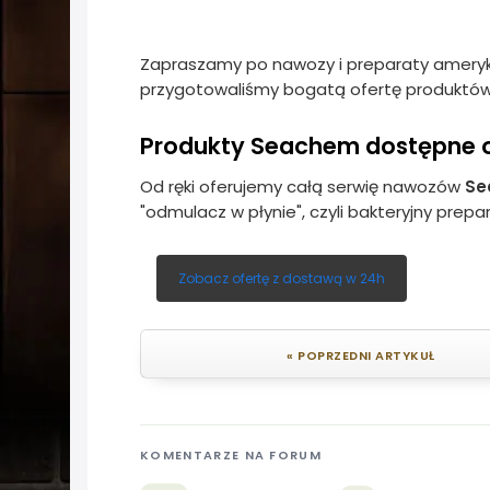
Zapraszamy po nawozy i preparaty ameryk
przygotowaliśmy bogatą ofertę produktów 
Produkty Seachem dostępne o
Od ręki oferujemy całą serwię nawozów
Se
"odmulacz w płynie", czyli bakteryjny prepa
Zobacz ofertę z dostawą w 24h
« POPRZEDNI ARTYKUŁ
KOMENTARZE NA FORUM