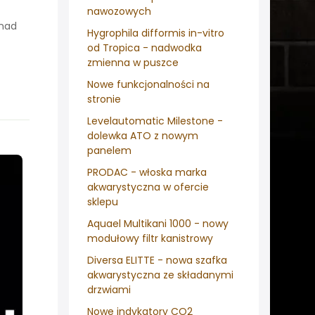
nawozowych
onad
Hygrophila difformis in-vitro
od Tropica - nadwodka
zmienna w puszce
Nowe funkcjonalności na
stronie
Levelautomatic Milestone -
dolewka ATO z nowym
panelem
PRODAC - włoska marka
akwarystyczna w ofercie
sklepu
Aquael Multikani 1000 - nowy
modułowy filtr kanistrowy
Diversa ELITTE - nowa szafka
akwarystyczna ze składanymi
drzwiami
Nowe indykatory CO2