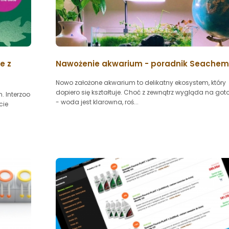
e z
Nawożenie akwarium - poradnik Seachem
Nowo założone akwarium to delikatny ekosystem, który
dopiero się kształtuje. Choć z zewnątrz wygląda na go
. Interzoo
- woda jest klarowna, roś...
cie