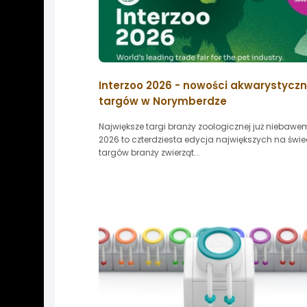
Interzoo 2026 - nowości akwarystyczn
targów w Norymberdze
Największe targi branży zoologicznej już niebawem
2026 to czterdziesta edycja największych na świe
targów branży zwierząt...