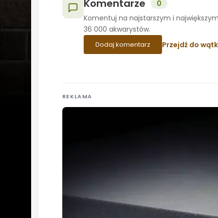
Komentarze
0
Komentuj na najstarszym i największym
36 000 akwarystów.
Przejdź do wąt
Dodaj komentarz
REKLAMA