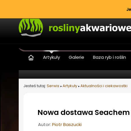
Je
Artykuły
Galerie
Baza ryb i roślin
Jesteś tutaj:
Serwis
Artykuły
Aktualności i ciekawostki
Nowa dostawa Seachem
Informacje o artykule
Autor:
Piotr Baszucki