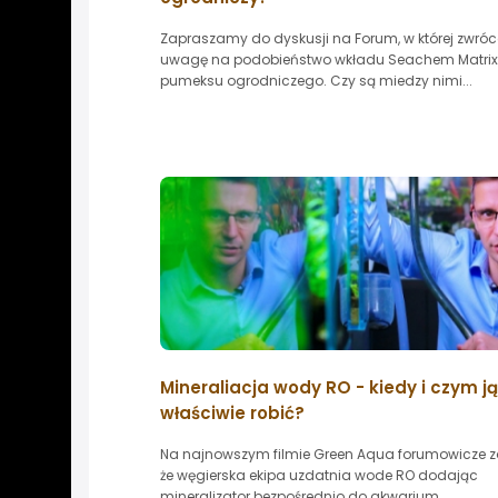
Zapraszamy do dyskusji na Forum, w której zwró
uwagę na podobieństwo wkładu Seachem Matrix
pumeksu ogrodniczego. Czy są miedzy nimi...
Mineraliacja wody RO - kiedy i czym ją
właściwie robić?
Na najnowszym filmie Green Aqua forumowicze z
że węgierska ekipa uzdatnia wode RO dodając
mineralizator bezpośrednio do akwarium....