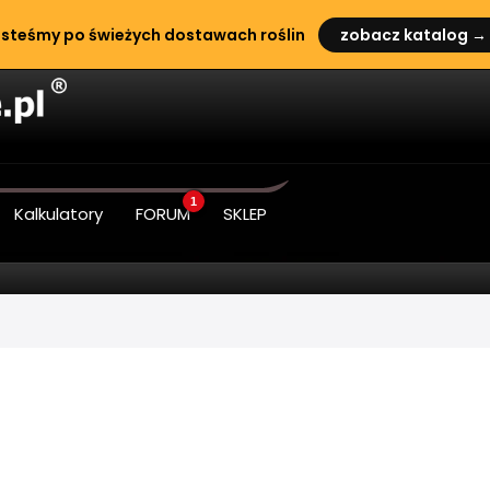
steśmy po świeżych dostawach roślin
zobacz katalog →
1
Kalkulatory
FORUM
SKLEP