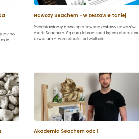
da
Nawozy Seachem - w zestawie taniej
Przedstawiamy nowo opracowane zestawy nawozów
marki Seachem. Są one dobrane pod kątem charakter
quavitro
akwarium - w zależności od wielkości...
 m.in
s
Akademia Seachem odc 1