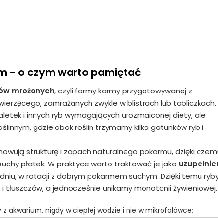
ym - o czym warto pamiętać
ów mrożonych
, czyli formy karmy przygotowywanej z
erzęcego, zamrażanych zwykle w blistrach lub tabliczkach.
etek i innych ryb wymagających urozmaiconej diety, ale
linnym, gdzie obok roślin trzymamy kilka gatunków ryb i
chowują strukturę i zapach naturalnego pokarmu, dzięki czem
 suchy płatek. W praktyce warto traktować je jako
uzupełnie
ygodniu, w rotacji z dobrym pokarmem suchym. Dzięki temu ryb
i tłuszczów, a jednocześnie unikamy monotonii żywieniowej.
dy z akwarium, nigdy w ciepłej wodzie i nie w mikrofalówce;