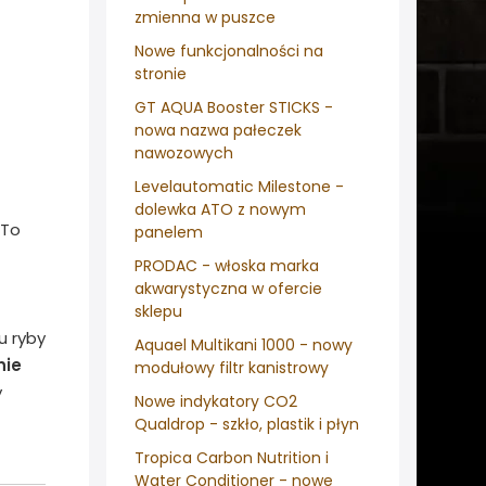
zmienna w puszce
Nowe funkcjonalności na
stronie
GT AQUA Booster STICKS -
nowa nazwa pałeczek
nawozowych
Levelautomatic Milestone -
dolewka ATO z nowym
 To
panelem
PRODAC - włoska marka
akwarystyczna w ofercie
sklepu
u ryby
Aquael Multikani 1000 - nowy
nie
modułowy filtr kanistrowy
y
Nowe indykatory CO2
Qualdrop - szkło, plastik i płyn
Tropica Carbon Nutrition i
Water Conditioner - nowe