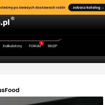
steśmy po świeżych dostawach roślin
zobacz katalog →
1
Kalkulatory
FORUM
SKLEP
usFood