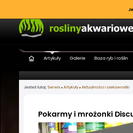
Je
Artykuły
Galerie
Baza ryb i roślin
Jesteś tutaj:
Serwis
Artykuły
Aktualności i ciekawostki
Pokarmy i mrożonki Disc