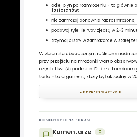
odlej płyn po rozmrożeniu - to głównie 
fosforanów
;
nie zamrażaj ponownie raz rozmrożonej p
podawaj tyle, ile ryby zjedzą w 2-3 minu
trzymaj blistry w zamrażarce w stałej t
W zbiorniku obsadzonym roślinami nadmiar
przy przejściu na mrożonki warto obserw
częstotliwość podmian. Dobrze karmione ry
tarła - to argument, który był aktualny w 20
« POPRZEDNI ARTYKUŁ
KOMENTARZE NA FORUM
Komentarze
0