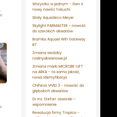
Wszystko w jednym - Gen X
nowy nawóz Yokuchi
o
ch
Skały Aquadeco Meyer
Skylight PARMASTER - nowość
do szerokich akwariów
Bramka Aquael WiFi Gateway
BT
Zmiana siedziby
roslinyakwariowe.pl
Zmiana marki MICROBE-LIFT
na ARKA – ta sama jakość,
nowa identyfikacja
Chihiros VIVID 3 - nowość do
głębokich akwariów
Dr inż. Stefan Jaworski –
wspomnienie
a
Rewolucja firmy Tropica -