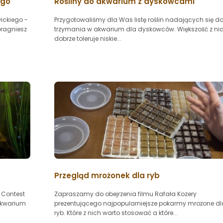
ego
Rośliny do akwarium z dyskowcami
ickiego -
Przygotowaliśmy dla Was listę roślin nadających się d
ragniesz
trzymania w akwarium dla dyskowców. Większość z ni
dobrze toleruje niskie...
Przegląd mrożonek dla ryb
 Contest
Zapraszamy do obejrzenia filmu Rafała Kozery
 akwarium
prezentującego najpopularniejsze pokarmy mrożone dl
ryb. Które z nich warto stosować a które...