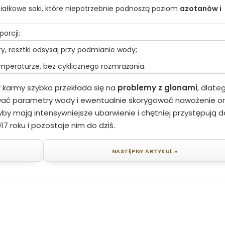
białkowe soki, które niepotrzebnie podnoszą poziom
azotanów i
orcji;
ty, resztki odsysaj przy podmianie wody;
emperaturze, bez cyklicznego rozmrażania.
 karmy szybko przekłada się na
problemy z glonami
, dlate
ować parametry wody i ewentualnie skorygować nawożenie o
by mają intensywniejsze ubarwienie i chętniej przystępują d
17 roku i pozostaje nim do dziś.
NASTĘPNY ARTYKUŁ »