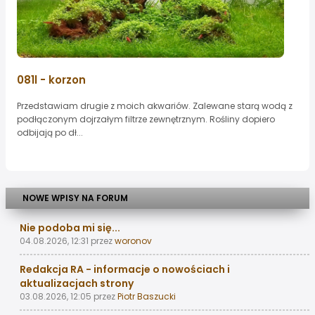
081l - korzon
Przedstawiam drugie z moich akwariów. Zalewane starą wodą z
podłączonym dojrzałym filtrze zewnętrznym. Rośliny dopiero
odbijają po dł...
NOWE WPISY NA FORUM
Nie podoba mi się...
04.08.2026, 12:31
przez
woronov
Redakcja RA - informacje o nowościach i
aktualizacjach strony
03.08.2026, 12:05
przez
Piotr Baszucki