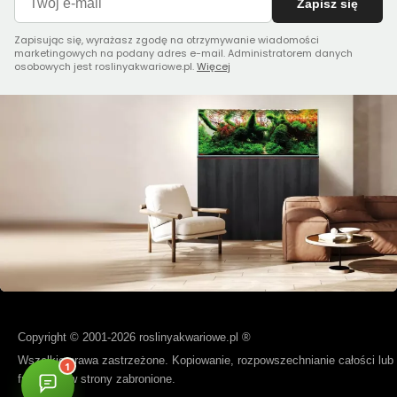
Zapisz się
Zapisując się, wyrażasz zgodę na otrzymywanie wiadomości
marketingowych na podany adres e-mail. Administratorem danych
osobowych jest roslinyakwariowe.pl.
Więcej
Copyright © 2001-2026 roslinyakwariowe.pl ®
Wszelkie prawa zastrzeżone. Kopiowanie, rozpowszechnianie całości lub
fragmentów strony zabronione.