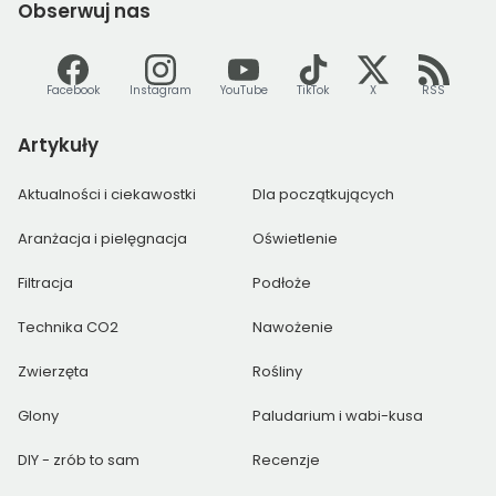
Obserwuj
nas
Facebook
Instagram
YouTube
TikTok
X
RSS
Artykuły
Aktualności i ciekawostki
Dla początkujących
Aranżacja i pielęgnacja
Oświetlenie
Filtracja
Podłoże
Technika CO2
Nawożenie
Zwierzęta
Rośliny
Glony
Paludarium i wabi-kusa
DIY - zrób to sam
Recenzje