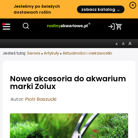
×
Jesteśmy po świeżych
zobacz katalog →
dostawach roślin
Jesteś tutaj:
Serwis
Artykuły
Aktualności i ciekawostki
Nowe akcesoria do akwarium
marki Zolux
Informacje o artykule
Autor:
Piotr Baszucki