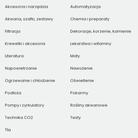
Akcesoria i narzędzia
Automatyzacja
Akwaria, szafki, zestawy
Chemia i preparaty
Filtracja
Dekoracje, korzenie, kamienie
Krewetki i akcesoria
Lekarstwa i witaminy
Literatura
Maty
Napowietrzanie
Nawożenie
Ogrzewanie i chłodzenie
Oświetlenie
Podłoża
Pokarmy
Pompy i cyrkulatory
Rośliny akwariowe
Technika CO2
Testy
Tła