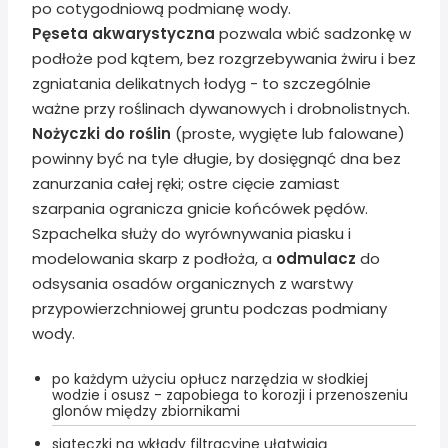
po cotygodniową podmianę wody.
Pęseta akwarystyczna
pozwala wbić sadzonkę w
podłoże pod kątem, bez rozgrzebywania żwiru i bez
zgniatania delikatnych łodyg - to szczególnie
ważne przy roślinach dywanowych i drobnolistnych.
Nożyczki do roślin
(proste, wygięte lub falowane)
powinny być na tyle długie, by dosięgnąć dna bez
zanurzania całej ręki; ostre cięcie zamiast
szarpania ogranicza gnicie końcówek pędów.
Szpachelka służy do wyrównywania piasku i
modelowania skarp z podłoża, a
odmulacz
do
odsysania osadów organicznych z warstwy
przypowierzchniowej gruntu podczas podmiany
wody.
po każdym użyciu opłucz narzędzia w słodkiej
wodzie i osusz - zapobiega to korozji i przenoszeniu
glonów między zbiornikami
siateczki na wkłady filtracyjne ułatwiają