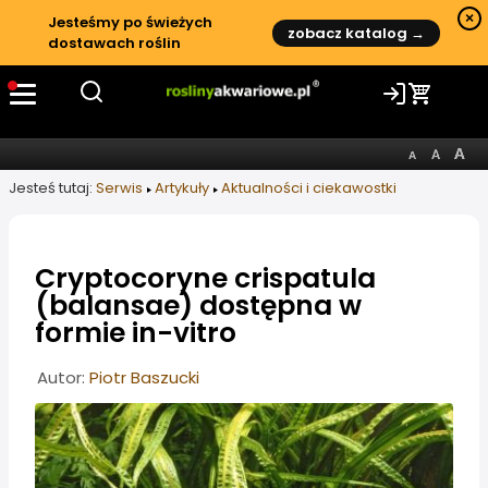
×
Jesteśmy po świeżych
zobacz katalog →
dostawach roślin
Jesteś tutaj:
Serwis
Artykuły
Aktualności i ciekawostki
Cryptocoryne crispatula
(balansae) dostępna w
formie in-vitro
Informacje o artykule
Autor:
Piotr Baszucki