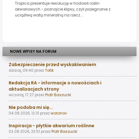
Tropica prezentuje rewolucję w hodowli roślin
akwariowych - poznajcie klipsy, czyli pożegnanie z
uciążliwą watą mineralną na rzecz...
NOWE WPISY NA FORUM
Zabezpieczenie przed wyskakiwaniem
dzisiaj, 09:40
przez
Totik
Redakcja RA - informacje o nowościach i
aktualizacjach strony
wczoraj, 17:27
przez
Piotr Baszucki
Nie podoba mi się...
04.08.2026, 12:31
przez
woronov
Inspiracja - płytkie akwarium roślinne
02.08.2026, 23:51
przez
Piotr Baszucki