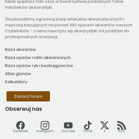
także spędzisz miło czas w towarzystwie podobnych Tobie
miłośników akwarystyki.
Zbudowaliśmy ogromną bazę artykułów akwarystycznych i
inspiracji bazujących na ponad 300 opisach akwariów naszych
Czytelników - z nami nauczysz się akwarystyki od podstaw do
profesjonalnych aranżacji.
Baza akwariów
Baza opisów roślin akwariowych
Baza opisów ryb i bezkręgowców
Atlas glonów
Kalkulatory
Zobacz forum
Obserwuj
nas
Facebook
Instagram
YouTube
TikTok
X
RSS