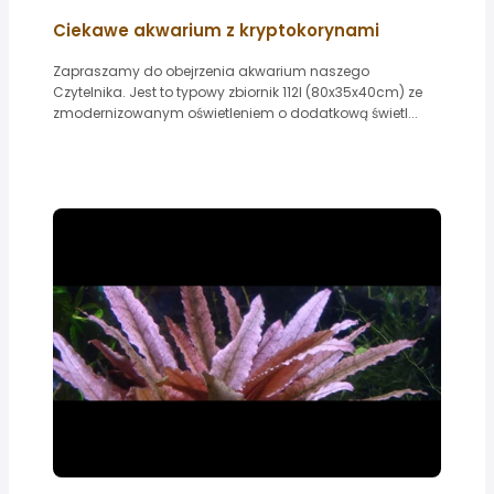
Ciekawe akwarium z kryptokorynami
Zapraszamy do obejrzenia akwarium naszego
Czytelnika. Jest to typowy zbiornik 112l (80x35x40cm) ze
zmodernizowanym oświetleniem o dodatkową świetl...