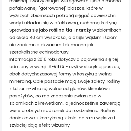
roślinnej. Tworzy długie, wstęgowate liście o mocno
pofalowanej, "gofrowanej" blaszce, które w
wyższych zbiornikach potrafią sięgać powierzchni
wody i układać się w efektowną, ruchomą kurtynę.
Sprawdza się jako
roślina tła i naroży
w zbiornikach
od około 40 cm wysokości, a dzięki wąskim liściom
nie zaciemnia akwarium tak mocno jak
szerokolistne echinodorusy.
Informacja z 2016 roku dotyczyła pojawienia się tej
odmiany w wersji
in-vitro
- czyli w sterylnej puszce,
obok dotychczasowej formy w koszyku z wełną
mineralną. Obie postacie mają swoje zalety: rośliny
z kultur in-vitro są wolne od glonów, ślimaków i
pasożytów, co ma znaczenie zwłaszcza w
zbiornikach z krewetkami, a jednocześnie zawierają
wiele drobnych sadzonek do rozdzielenia. Rośliny
doniczkowe z koszyka są z kolei od razu większe i
szybciej dają efekt wizualny.