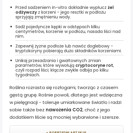
Przed sadzeniem in-vitro dokładnie wypłucz
żel
odżywczy
z korzeni - jego resztki w podłożu
sprzyjają zmętnieniu wody.
Sadź pojedyncze kępki w odstępach kilku
centymetrów, korzenie w podłożu, nasada liści nad
nim.
Zapewnij żyzne podłoże lub nawóz doglebowy -
kryptokoryny pobierają dużo składników korzeniami.
Unikaj przesadzania i gwałtownych zmian
parametrów, które wywołują
cryptocoryne rot
,
czyli rozpad liści; kłącze zwykle odbija po kilku
tygodniach.
Roślina rozrasta się rozłogami, tworząc z czasem
gęstą grupę. Rośnie powoli, dlatego jest wdzięczna
w pielęgnacji - toleruje umiarkowane światło i radzi
sobie także bez
nawożenia CO2
, choć z jego
dodatkiem liście są mocniej wybarwione i szersze.
« POPRZEDNI ARTYKUŁ