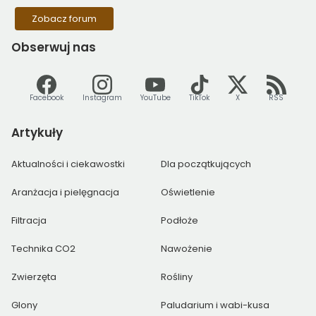
Zobacz forum
Obserwuj
nas
Facebook
Instagram
YouTube
TikTok
X
RSS
Artykuły
Aktualności i ciekawostki
Dla początkujących
Aranżacja i pielęgnacja
Oświetlenie
Filtracja
Podłoże
Technika CO2
Nawożenie
Zwierzęta
Rośliny
Glony
Paludarium i wabi-kusa