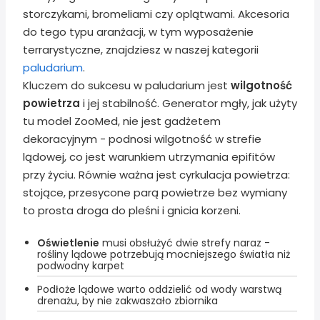
storczykami, bromeliami czy oplątwami. Akcesoria
do tego typu aranżacji, w tym wyposażenie
terrarystyczne, znajdziesz w naszej kategorii
paludarium
.
Kluczem do sukcesu w paludarium jest
wilgotność
powietrza
i jej stabilność. Generator mgły, jak użyty
tu model ZooMed, nie jest gadżetem
dekoracyjnym - podnosi wilgotność w strefie
lądowej, co jest warunkiem utrzymania epifitów
przy życiu. Równie ważna jest cyrkulacja powietrza:
stojące, przesycone parą powietrze bez wymiany
to prosta droga do pleśni i gnicia korzeni.
Oświetlenie
musi obsłużyć dwie strefy naraz -
rośliny lądowe potrzebują mocniejszego światła niż
podwodny karpet
Podłoże lądowe warto oddzielić od wody warstwą
drenażu, by nie zakwaszało zbiornika