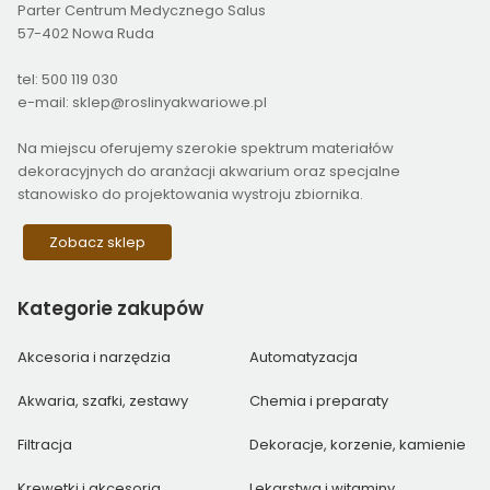
Parter Centrum Medycznego Salus
57-402 Nowa Ruda
tel: 500 119 030
e-mail: sklep@roslinyakwariowe.pl
Na miejscu oferujemy szerokie spektrum materiałów
dekoracyjnych do aranżacji akwarium oraz specjalne
stanowisko do projektowania wystroju zbiornika.
Zobacz sklep
Kategorie
zakupów
Akcesoria i narzędzia
Automatyzacja
Akwaria, szafki, zestawy
Chemia i preparaty
Filtracja
Dekoracje, korzenie, kamienie
Krewetki i akcesoria
Lekarstwa i witaminy