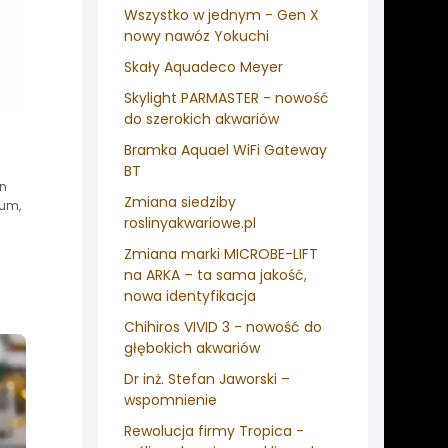
Wszystko w jednym - Gen X
nowy nawóz Yokuchi
Skały Aquadeco Meyer
Skylight PARMASTER - nowość
do szerokich akwariów
Bramka Aquael WiFi Gateway
BT
in
Zmiana siedziby
um,
roslinyakwariowe.pl
Zmiana marki MICROBE-LIFT
na ARKA – ta sama jakość,
nowa identyfikacja
Chihiros VIVID 3 - nowość do
głębokich akwariów
Dr inż. Stefan Jaworski –
wspomnienie
Rewolucja firmy Tropica -