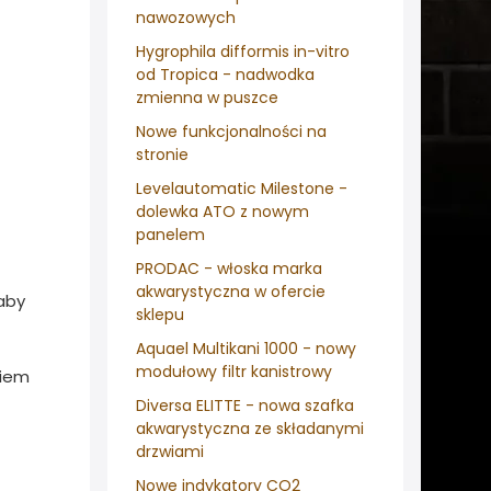
nawozowych
Hygrophila difformis in-vitro
od Tropica - nadwodka
zmienna w puszce
Nowe funkcjonalności na
stronie
Levelautomatic Milestone -
dolewka ATO z nowym
panelem
PRODAC - włoska marka
akwarystyczna w ofercie
raby
sklepu
Aquael Multikani 1000 - nowy
modułowy filtr kanistrowy
wiem
Diversa ELITTE - nowa szafka
akwarystyczna ze składanymi
drzwiami
Nowe indykatory CO2