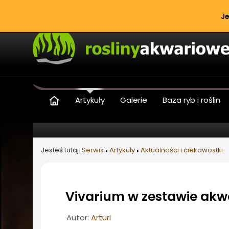
Je
Artykuły
Galerie
Baza ryb i roślin
Jesteś tutaj:
Serwis
Artykuły
Aktualności i ciekawostki
Vivarium w zestawie ak
Informacje o artykule
Autor:
ArturI