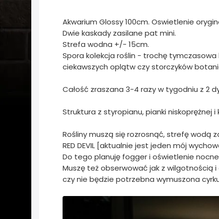
Akwarium Glossy 100cm. Oswietlenie orygina
Dwie kaskady zasilane pat mini.
Strefa wodna +/- 15cm.
Spora kolekcja roślin - trochę tymczasowa 
ciekawszych oplątw czy storczyków botanic
Całość zraszana 3-4 razy w tygodniu z 2 dy
Struktura z styropianu, pianki niskoprężnej 
Rośliny muszą się rozrosnąć, strefę wodą z
RED DEVIL [aktualnie jest jeden mój wycho
Do tego planuję fogger i oświetlenie nocne
Muszę też obserwować jak z wilgotnością i
czy nie będzie potrzebna wymuszona cyrku