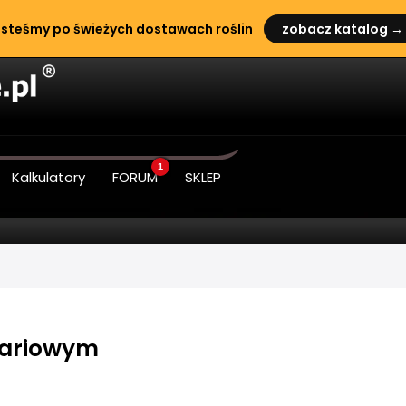
steśmy po świeżych dostawach roślin
zobacz katalog →
1
Kalkulatory
FORUM
SKLEP
wariowym