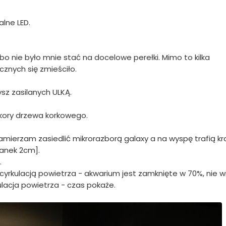
lne LED.
bo nie było mnie stać na docelowe perełki. Mimo to kilka
znych się zmieściło.
sz zasilanych ULKĄ.
i kory drzewa korkowego.
amierzam zasiedlić mikrorazborą galaxy a na wyspę trafią k
wanek 2cm].
.
 cyrkulacją powietrza - akwarium jest zamknięte w 70%, nie 
lacja powietrza - czas pokaże.