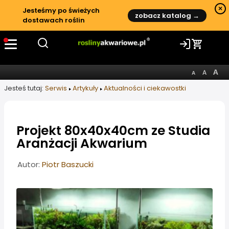
×
Jesteśmy po świeżych
zobacz katalog →
dostawach roślin
Jesteś tutaj:
Serwis
Artykuły
Aktualności i ciekawostki
Projekt 80x40x40cm ze Studia
Aranżacji Akwarium
Informacje o artykule
Autor:
Piotr Baszucki