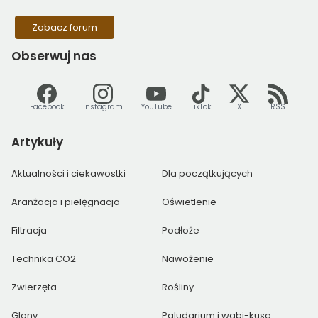
Zobacz forum
Obserwuj
nas
Facebook
Instagram
YouTube
TikTok
X
RSS
Artykuły
Aktualności i ciekawostki
Dla początkujących
Aranżacja i pielęgnacja
Oświetlenie
Filtracja
Podłoże
Technika CO2
Nawożenie
Zwierzęta
Rośliny
Glony
Paludarium i wabi-kusa