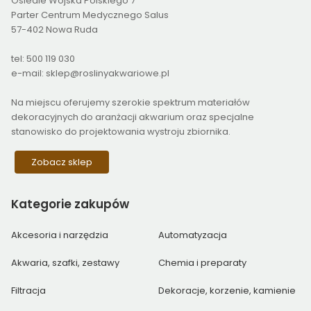
Osiedle Wojska Polskiego 7
Parter Centrum Medycznego Salus
57-402 Nowa Ruda
tel: 500 119 030
e-mail: sklep@roslinyakwariowe.pl
Na miejscu oferujemy szerokie spektrum materiałów
dekoracyjnych do aranżacji akwarium oraz specjalne
stanowisko do projektowania wystroju zbiornika.
Zobacz sklep
Kategorie
zakupów
Akcesoria i narzędzia
Automatyzacja
Akwaria, szafki, zestawy
Chemia i preparaty
Filtracja
Dekoracje, korzenie, kamienie