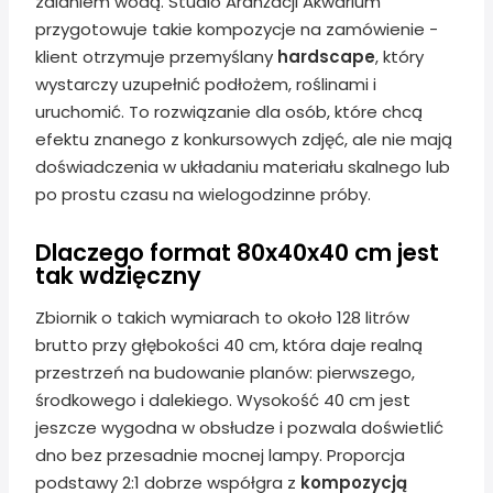
zalaniem wodą. Studio Aranżacji Akwarium
przygotowuje takie kompozycje na zamówienie -
klient otrzymuje przemyślany
hardscape
, który
wystarczy uzupełnić podłożem, roślinami i
uruchomić. To rozwiązanie dla osób, które chcą
efektu znanego z konkursowych zdjęć, ale nie mają
doświadczenia w układaniu materiału skalnego lub
po prostu czasu na wielogodzinne próby.
Dlaczego format 80x40x40 cm jest
tak wdzięczny
Zbiornik o takich wymiarach to około 128 litrów
brutto przy głębokości 40 cm, która daje realną
przestrzeń na budowanie planów: pierwszego,
środkowego i dalekiego. Wysokość 40 cm jest
jeszcze wygodna w obsłudze i pozwala doświetlić
dno bez przesadnie mocnej lampy. Proporcja
podstawy 2:1 dobrze współgra z
kompozycją