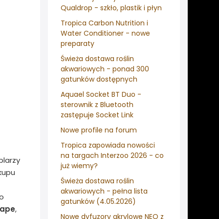
Qualdrop - szkło, plastik i płyn
Tropica Carbon Nutrition i
Water Conditioner - nowe
preparaty
Świeża dostawa roślin
akwariowych - ponad 300
gatunków dostępnych
Aquael Socket BT Duo -
sterownik z Bluetooth
zastępuje Socket Link
Nowe profile na forum
Tropica zapowiada nowości
na targach Interzoo 2026 - co
plarzy
już wiemy?
kupu
Świeża dostawa roślin
akwariowych - pełna lista
do
gatunków (4.05.2026)
cape
,
Nowe dyfuzory akrylowe NEO z