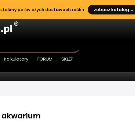
steśmy po świeżych dostawach roślin
zobacz katalog →
Kalkulatory
FORUM
SKLEP
o akwarium