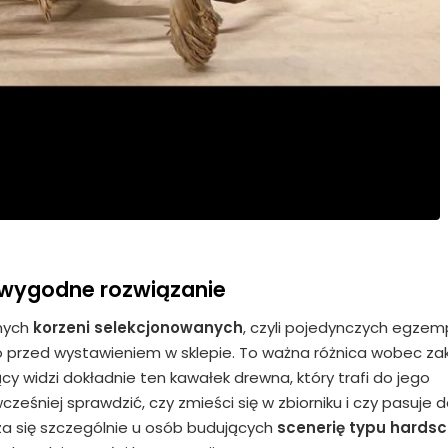
o wygodne rozwiązanie
anych
korzeni selekcjonowanych
, czyli pojedynczych egzem
przed wystawieniem w sklepie. To ważna różnica wobec za
jący widzi dokładnie ten kawałek drewna, który trafi do jego
ześniej sprawdzić, czy zmieści się w zbiorniku i czy pasuje 
a się szczególnie u osób budujących
scenerię typu hards