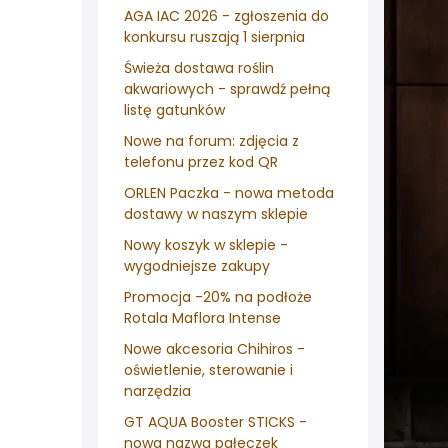
AGA IAC 2026 - zgłoszenia do
konkursu ruszają 1 sierpnia
Świeża dostawa roślin
akwariowych - sprawdź pełną
listę gatunków
Nowe na forum: zdjęcia z
telefonu przez kod QR
ORLEN Paczka - nowa metoda
dostawy w naszym sklepie
Nowy koszyk w sklepie -
wygodniejsze zakupy
Promocja -20% na podłoże
Rotala Maflora Intense
Nowe akcesoria Chihiros -
oświetlenie, sterowanie i
narzędzia
GT AQUA Booster STICKS -
nowa nazwa pałeczek