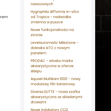
nawozowych
Hygrophila difformis in-vitro
orem
od Tropica - nadwodka
zmienna w puszce
Nowe funkcjonalności na
stronie
Levelautomatic Milestone -
dolewka ATO z nowym
panelem
PRODAC - włoska marka
akwarystyczna w ofercie
sklepu
Aquael Multikani 1000 - nowy
modułowy filtr kanistrowy
Diversa ELITTE - nowa szafka
akwarystyczna ze składanymi
drzwiami
Nowe indykatory CO2