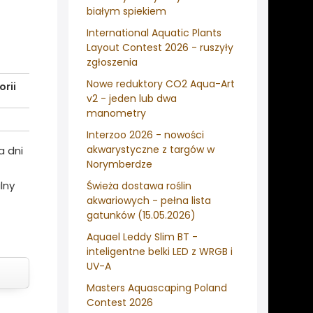
białym spiekiem
International Aquatic Plants
Layout Contest 2026 - ruszyły
zgłoszenia
Nowe reduktory CO2 Aqua-Art
rii
v2 - jeden lub dwa
manometry
Interzoo 2026 - nowości
akwarystyczne z targów w
a dni
Norymberdze
lny
Świeża dostawa roślin
akwariowych - pełna lista
gatunków (15.05.2026)
Aquael Leddy Slim BT -
inteligentne belki LED z WRGB i
UV-A
Masters Aquascaping Poland
Contest 2026