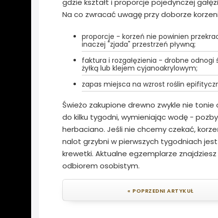
gdzie kształt i proporcje pojedynczej gałęz
Na co zwracać uwagę przy doborze korzeni
proporcje - korzeń nie powinien przekra
inaczej "zjada" przestrzeń pływną;
faktura i rozgałęzienia - drobne odnogi 
żyłką lub klejem cyjanoakrylowym;
zapas miejsca na wzrost roślin epifityc
Świeżo zakupione drewno zwykle nie tonie 
do kilku tygodni, wymieniając wodę - pozb
herbaciano. Jeśli nie chcemy czekać, korze
nalot grzybni w pierwszych tygodniach jest
krewetki. Aktualne egzemplarze znajdziesz 
odbiorem osobistym.
« POPRZEDNI ARTYKUŁ