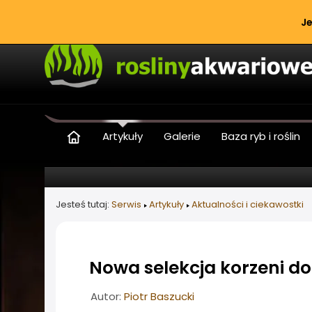
Je
Artykuły
Galerie
Baza ryb i roślin
Jesteś tutaj:
Serwis
Artykuły
Aktualności i ciekawostki
Nowa selekcja korzeni d
Informacje o artykule
Autor:
Piotr Baszucki