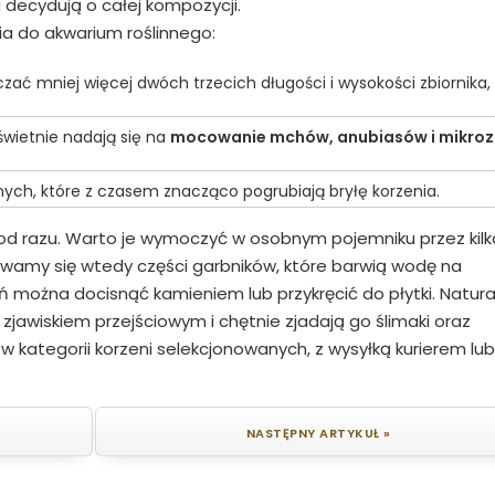
i decydują o całej kompozycji.
a do akwarium roślinnego:
czać mniej więcej dwóch trzecich długości i wysokości zbiornika,
świetnie nadają się na
mocowanie mchów, anubiasów i mikrozo
znych, które z czasem znacząco pogrubiają bryłę korzenia.
od razu. Warto je wymoczyć w osobnym pojemniku przez kilk
ywamy się wtedy części garbników, które barwią wodę na
ń można docisnąć kamieniem lub przykręcić do płytki. Natura
 zjawiskiem przejściowym i chętnie zjadają go ślimaki oraz
w kategorii korzeni selekcjonowanych, z wysyłką kurierem lub
NASTĘPNY ARTYKUŁ »