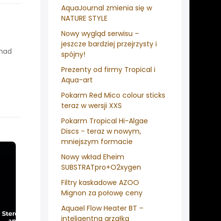
AquaJournal zmienia się w
NATURE STYLE
Nowy wygląd serwisu –
jeszcze bardziej przejrzysty i
onad
spójny!
Prezenty od firmy Tropical i
Aqua-art
Pokarm Red Mico colour sticks
teraz w wersji XXS
Pokarm Tropical Hi-Algae
Discs - teraz w nowym,
mniejszym formacie
Nowy wkład Eheim
SUBSTRATpro+O2xygen
Filtry kaskadowe AZOO
Mignon za połowę ceny
Aquael Flow Heater BT –
inteligentna grzałka