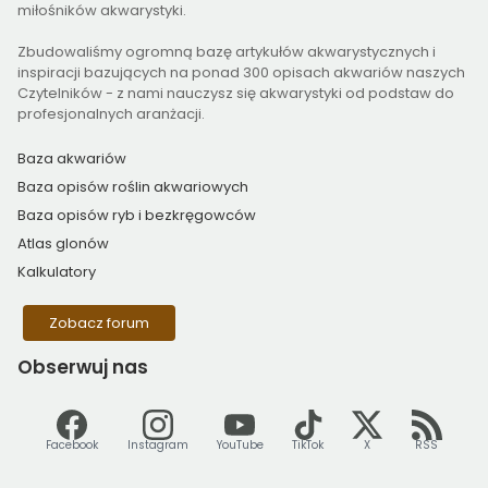
miłośników akwarystyki.
Zbudowaliśmy ogromną bazę artykułów akwarystycznych i
inspiracji bazujących na ponad 300 opisach akwariów naszych
Czytelników - z nami nauczysz się akwarystyki od podstaw do
profesjonalnych aranżacji.
Baza akwariów
Baza opisów roślin akwariowych
Baza opisów ryb i bezkręgowców
Atlas glonów
Kalkulatory
Zobacz forum
Obserwuj
nas
Facebook
Instagram
YouTube
TikTok
X
RSS