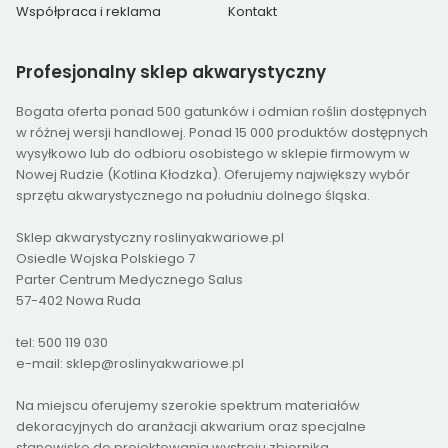
Współpraca i reklama
Kontakt
Profesjonalny
sklep akwarystyczny
Bogata oferta ponad 500 gatunków i odmian roślin dostępnych
w różnej wersji handlowej. Ponad 15 000 produktów dostępnych
wysyłkowo lub do odbioru osobistego w sklepie firmowym w
Nowej Rudzie (Kotlina Kłodzka). Oferujemy największy wybór
sprzętu akwarystycznego na południu dolnego śląska.
Sklep akwarystyczny roslinyakwariowe.pl
Osiedle Wojska Polskiego 7
Parter Centrum Medycznego Salus
57-402 Nowa Ruda
tel: 500 119 030
e-mail: sklep@roslinyakwariowe.pl
Na miejscu oferujemy szerokie spektrum materiałów
dekoracyjnych do aranżacji akwarium oraz specjalne
stanowisko do projektowania wystroju zbiornika.