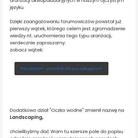
aranżacji akwapaludaryjnych w naszym ojczystym
języku.
Dzięki zaangażowaniu forumowiczów powstał już
pierwszy wątek, którego celem jest zgromadzenie
wiedzy nt. uruchomienia tego typu aranżacji,
serdecznie zapraszamy:
zobacz wątek:
Paludarium - poradnik dla początkujących
Dodatkowo dział "Oczko wodne" zmienił nazwę na
Landscaping,
chcielibyśmy dać Wam tu szersze pole do popisu