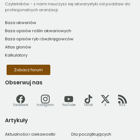
Czytelników - z nami nauczysz się akwarystyki od podstaw do
profesjonalnych aranżacji.
Baza akwariów
Baza opisów roślin akwariowych
Baza opisów ryb i bezkręgowców
Atlas glonów
Kalkulatory
Zobacz forum
Obserwuj
nas
Facebook
Instagram
YouTube
TikTok
X
RSS
Artykuły
Aktualności i ciekawostki
Dla początkujących