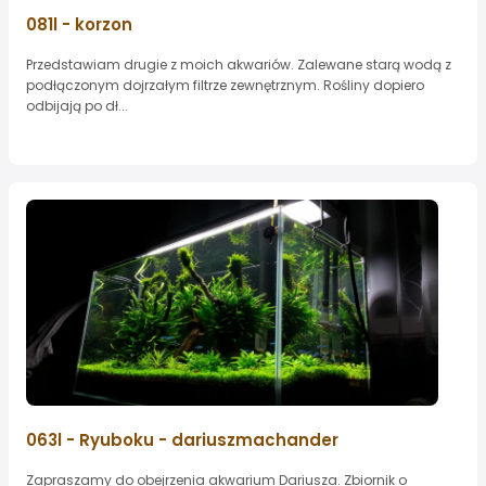
081l - korzon
Przedstawiam drugie z moich akwariów. Zalewane starą wodą z
podłączonym dojrzałym filtrze zewnętrznym. Rośliny dopiero
odbijają po dł...
063l - Ryuboku - dariuszmachander
Zapraszamy do obejrzenia akwarium Dariusza. Zbiornik o