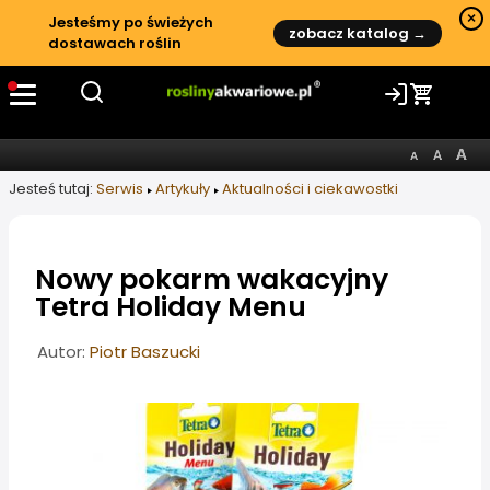
×
Jesteśmy po świeżych
zobacz katalog →
dostawach roślin
Jesteś tutaj:
Serwis
Artykuły
Aktualności i ciekawostki
Nowy pokarm wakacyjny
Tetra Holiday Menu
Informacje o artykule
Autor:
Piotr Baszucki