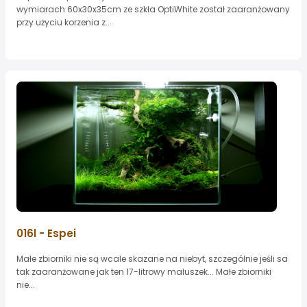
wymiarach 60x30x35cm ze szkła OptiWhite został zaaranżowany
przy użyciu korzenia z...
016l - Espei
Małe zbiorniki nie są wcale skazane na niebyt, szczególnie jeśli sa
tak zaaranżowane jak ten 17-litrowy maluszek... Małe zbiorniki
nie...