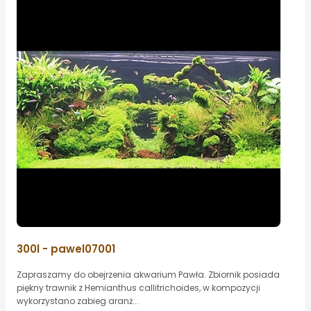
300l - pawel07001
Zapraszamy do obejrzenia akwarium Pawła. Zbiornik posiada
piękny trawnik z Hemianthus callitrichoides, w kompozycji
wykorzystano zabieg aranż...