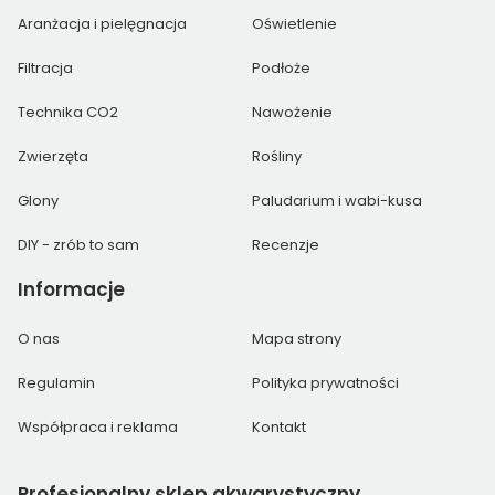
Aranżacja i pielęgnacja
Oświetlenie
Filtracja
Podłoże
Technika CO2
Nawożenie
Zwierzęta
Rośliny
Glony
Paludarium i wabi-kusa
DIY - zrób to sam
Recenzje
Informacje
O nas
Mapa strony
Regulamin
Polityka prywatności
Współpraca i reklama
Kontakt
Profesjonalny
sklep akwarystyczny