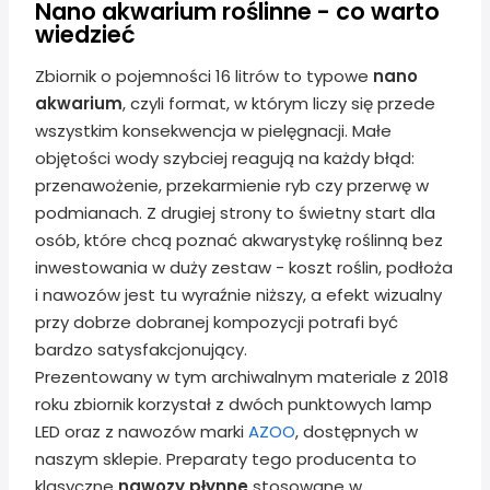
Nano akwarium roślinne - co warto
wiedzieć
Zbiornik o pojemności 16 litrów to typowe
nano
akwarium
, czyli format, w którym liczy się przede
wszystkim konsekwencja w pielęgnacji. Małe
objętości wody szybciej reagują na każdy błąd:
przenawożenie, przekarmienie ryb czy przerwę w
podmianach. Z drugiej strony to świetny start dla
osób, które chcą poznać akwarystykę roślinną bez
inwestowania w duży zestaw - koszt roślin, podłoża
i nawozów jest tu wyraźnie niższy, a efekt wizualny
przy dobrze dobranej kompozycji potrafi być
bardzo satysfakcjonujący.
Prezentowany w tym archiwalnym materiale z 2018
roku zbiornik korzystał z dwóch punktowych lamp
LED oraz z nawozów marki
AZOO
, dostępnych w
naszym sklepie. Preparaty tego producenta to
klasyczne
nawozy płynne
stosowane w