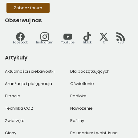
Zobacz forum
Obserwuj
nas
Facebook
Instagram
YouTube
TikTok
X
RSS
Artykuły
Aktualności i ciekawostki
Dla początkujących
Aranżacja i pielęgnacja
Oświetlenie
Filtracja
Podłoże
Technika CO2
Nawożenie
Zwierzęta
Rośliny
Glony
Paludarium i wabi-kusa