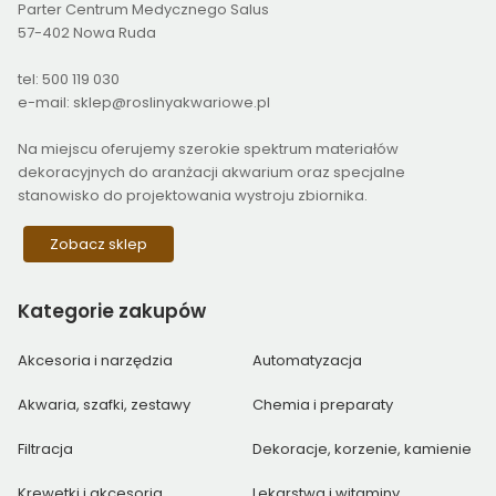
Parter Centrum Medycznego Salus
57-402 Nowa Ruda
tel: 500 119 030
e-mail: sklep@roslinyakwariowe.pl
Na miejscu oferujemy szerokie spektrum materiałów
dekoracyjnych do aranżacji akwarium oraz specjalne
stanowisko do projektowania wystroju zbiornika.
Zobacz sklep
Kategorie
zakupów
Akcesoria i narzędzia
Automatyzacja
Akwaria, szafki, zestawy
Chemia i preparaty
Filtracja
Dekoracje, korzenie, kamienie
Krewetki i akcesoria
Lekarstwa i witaminy