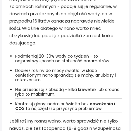
zbiornikach roślinnych - podaje się je regularnie, w
dawkach przeliczonych na objętość wody, co w
przypadku 16 litrów oznacza naprawdę niewielkie
ilości. Właśnie dlatego w nano warto mieć
strzykawkę lub pipetę z podziałką zamiast korka
dozującego.
Podmieniaj 20-30% wody co tydzień - to
najprostszy sposób na stabilność parametrów.
Dobierz rośliny do mocy światła: w słabo
oświetlonym nano sprawdzą się mchy, anubiasy i
mikrozorium.
Nie przesadzaj z obsadą - kilka krewetek lub drobna
ryba to maksimum.
Kontroluj glony: nadmiar światła bez
nawożenia i
CO2
to najczęstsza przyczyna problemów.
Jeśli rośliny rosną wolno, warto sprawdzić nie tylko
nawóz, ale też fotoperiod (6-8 godzin w zupełności