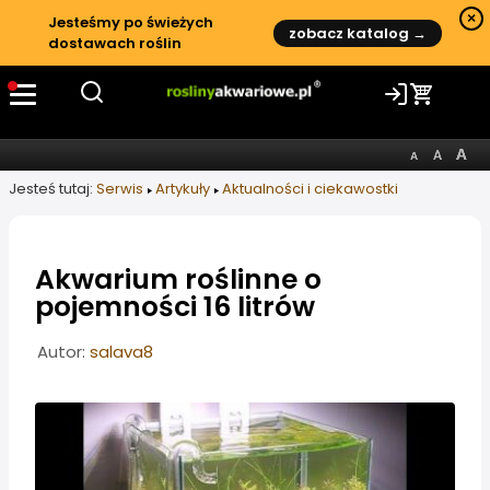
×
Jesteśmy po świeżych
zobacz katalog →
dostawach roślin
Jesteś tutaj:
Serwis
Artykuły
Aktualności i ciekawostki
Akwarium roślinne o
pojemności 16 litrów
Informacje o artykule
Autor:
salava8