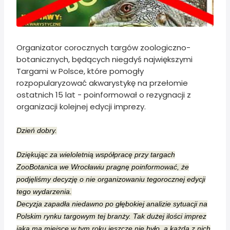
Organizator corocznych targów zoologiczno-
botanicznych, będących niegdyś największymi
Targami w Polsce, które pomogły
rozpopularyzować akwarystykę na przełomie
ostatnich 15 lat - poinformował o rezygnacji z
organizacji kolejnej edycji imprezy.
Dzień dobry.
Dziękując za wieloletnią współpracę przy targach
ZooBotanica we Wrocławiu pragnę poinformować, że
podjęliśmy decyzję o nie organizowaniu tegorocznej edycji
tego wydarzenia.
Decyzja zapadła niedawno po głębokiej analizie sytuacji na
Polskim rynku targowym tej branży. Tak dużej ilości imprez
jaka ma miejsce w tym roku jeszcze nie było, a każda z nich