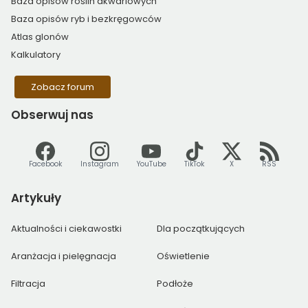
Baza opisów roślin akwariowych
Baza opisów ryb i bezkręgowców
Atlas glonów
Kalkulatory
Zobacz forum
Obserwuj
nas
Facebook
Instagram
YouTube
TikTok
X
RSS
Artykuły
Aktualności i ciekawostki
Dla początkujących
Aranżacja i pielęgnacja
Oświetlenie
Filtracja
Podłoże