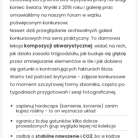
koniec świata. Wyniki z 2016 roku i galerię prac
omawialiśmy na naszym forum w wątku
poświęconym konkursowi.
Nawet dziś przeglądanie archiwalnych galerii
konkursowych ma sens praktyczny. To darmowa
lekcja
kompozycji akwarystycznej
: widać na nich,
jak działa zasada trójpodziału, jak buduje się głębię
przez zmniejszanie elementów w tle i jak dobiera
się gatunki o kontrastujących fakturach liścia.
Warto też patrzeć krytycznie - zdjęcie konkursowe
to moment szczytowej formy zbiornika, często po
tygodniach przygotowań i sesji fotograficznej.
zaplanuj hardscape (kamienie, korzenie) zanim
kupisz rośliny - to on wyznacza układ
ogranicz liczbę gatunków; kilka dobrze
prowadzonych grup wygląda lepiej niż kolekcja
zadbaj o
stabilne nawożenie i CO2
, bo w kadrze