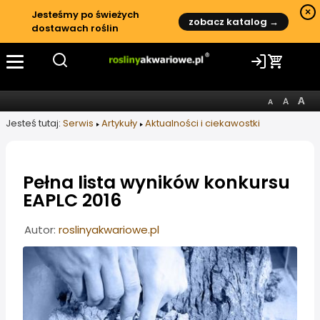
×
Jesteśmy po świeżych
zobacz katalog →
dostawach roślin
Jesteś tutaj:
Serwis
Artykuły
Aktualności i ciekawostki
Pełna lista wyników konkursu
EAPLC 2016
Informacje o artykule
Autor:
roslinyakwariowe.pl