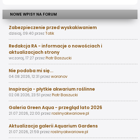
NOWE WPISY NA FORUM
Zabezpieczenie przed wyskakiwaniem
dzisiaj, 09:40
przez
Totik
Redakcja RA - informacje o nowościach i
aktualizacjach strony
wczoraj, 17:27
przez
Piotr Baszucki
Nie podoba mi się...
04.08.2026, 12:31
przez
woronov
Inspiracja - płytkie akwarium roślinne
02.08.2026, 23:51
przez
Piotr Baszucki
Galeria Green Aqua - przegląd lato 2026
21.07.2026, 22:00
przez
roslinyakwariowe.pl
Aktualizacja galerii Aquarium Gardens
21.07.2026, 21:59
przez
roslinyakwariowe.pl