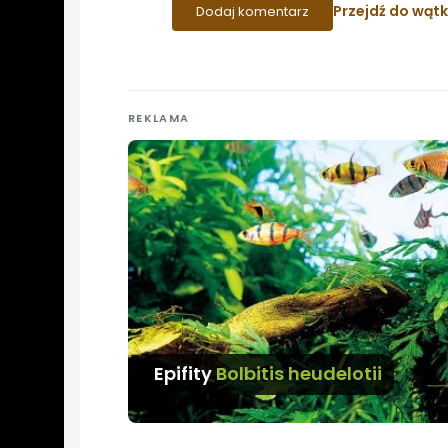
Przejdź do wąt
Dodaj komentarz
REKLAMA
Epifity
Bolbitis heudelotii