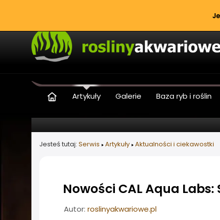
Je
Artykuły
Galerie
Baza ryb i roślin
Jesteś tutaj:
Serwis
Artykuły
Aktualności i ciekawostki
Nowości CAL Aqua Labs: S
Informacje o artykule
Autor:
roslinyakwariowe.pl