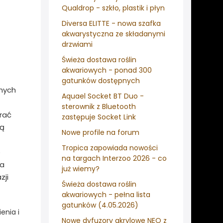
Qualdrop - szkło, plastik i płyn
Diversa ELITTE - nowa szafka
akwarystyczna ze składanymi
drzwiami
Świeża dostawa roślin
akwariowych - ponad 300
gatunków dostępnych
onych
Aquael Socket BT Duo -
sterownik z Bluetooth
rać
zastępuje Socket Link
ją
Nowe profile na forum
Tropica zapowiada nowości
o
na targach Interzoo 2026 - co
ia
już wiemy?
zji
Świeża dostawa roślin
akwariowych - pełna lista
gatunków (4.05.2026)
enia i
Nowe dyfuzory akrylowe NEO z