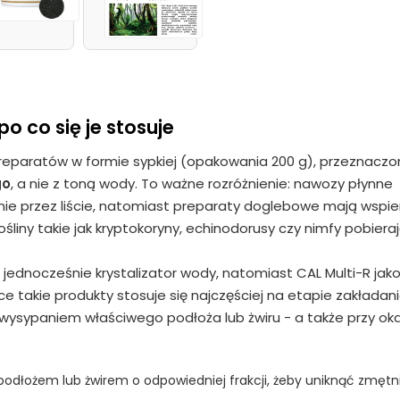
o co się je stosuje
reparatów w formie sypkiej (opakowania 200 g), przeznacz
go
, a nie z toną wody. To ważne rozróżnienie: nawozy płynne
wnie przez liście, natomiast preparaty doglebowe mają wspie
ośliny takie jak kryptokoryny, echinodorusy czy nimfy pobiera
 jednocześnie krystalizator wody, natomiast CAL Multi-R jak
ce takie produkty stosuje się najczęściej na etapie zakładan
d wysypaniem właściwego podłoża lub żwiru - a także przy oka
dłożem lub żwirem o odpowiedniej frakcji, żeby uniknąć zmętni