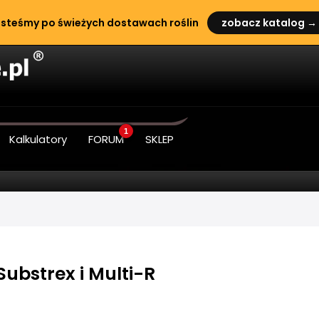
steśmy po świeżych dostawach roślin
zobacz katalog →
1
Kalkulatory
FORUM
SKLEP
ubstrex i Multi-R