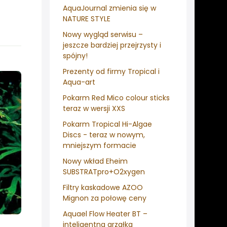
AquaJournal zmienia się w
NATURE STYLE
Nowy wygląd serwisu –
jeszcze bardziej przejrzysty i
spójny!
Prezenty od firmy Tropical i
Aqua-art
Pokarm Red Mico colour sticks
teraz w wersji XXS
Pokarm Tropical Hi-Algae
Discs - teraz w nowym,
mniejszym formacie
Nowy wkład Eheim
SUBSTRATpro+O2xygen
Filtry kaskadowe AZOO
Mignon za połowę ceny
Aquael Flow Heater BT –
inteligentna grzałka