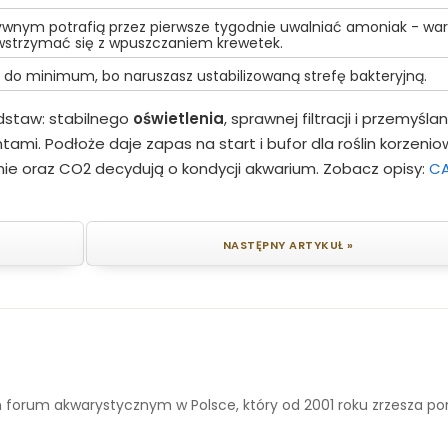
ywnym potrafią przez pierwsze tygodnie uwalniać amoniak - wa
wstrzymać się z wpuszczaniem krewetek.
 do minimum, bo naruszasz ustabilizowaną strefę bakteryjną.
odstaw: stabilnego
oświetlenia
, sprawnej filtracji i przemyślan
ami. Podłoże daje zapas na start i bufor dla roślin korzenio
nie oraz CO2 decydują o kondycji akwarium. Zobacz opisy:
CA
NASTĘPNY ARTYKUŁ »
 forum akwarystycznym w Polsce, który od 2001 roku zrzesza p