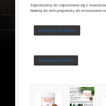
Zapraszamy do zapoznania się z nowościam
Należą do nich preparaty do stosowania n
Zobacz opis CAL Substrex
Zobacz opis CAL Mulit-R