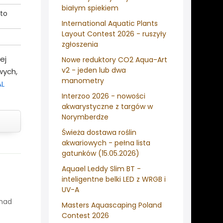
białym spiekiem
rto
International Aquatic Plants
Layout Contest 2026 - ruszyły
zgłoszenia
ej
Nowe reduktory CO2 Aqua-Art
v2 - jeden lub dwa
wych,
manometry
L
Interzoo 2026 - nowości
akwarystyczne z targów w
Norymberdze
Świeża dostawa roślin
akwariowych - pełna lista
gatunków (15.05.2026)
Aquael Leddy Slim BT -
inteligentne belki LED z WRGB i
UV-A
onad
Masters Aquascaping Poland
Contest 2026