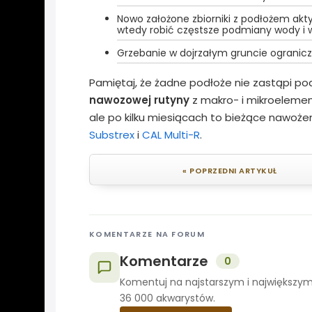
Nowo założone zbiorniki z podłożem akt
wtedy robić częstsze podmiany wody i 
Grzebanie w dojrzałym gruncie ogranicz
Pamiętaj, że żadne podłoże nie zastąpi p
nawozowej rutyny
z makro- i mikroelement
ale po kilku miesiącach to bieżące nawoże
Substrex
i
CAL Multi-R
.
« POPRZEDNI ARTYKUŁ
KOMENTARZE NA FORUM
Komentarze
0
Komentuj na najstarszym i największym
36 000 akwarystów.