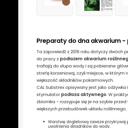
Preparaty do dna akwarium - p
Ta zapowiedź z 2016 roku dotyczy dwóch p
do pracy z
podłożem akwarium roślinne
trafiają do słupa wody i są pobierane głó
strefę korzeniową, czyli miejsce, w którym r
większość składników pokarmowych.
CAL Substrex opisywany jest jako odżywka i
stymulator
podłoża aktywnego
. W prakty
zbiornika - rozsypuje się je na szybie prze
większych przebudówek układu roślinnego.
Warstwę doglebową zawsze przykrywaj po
uwolnienia składników do wody.