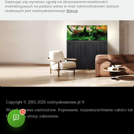
Zapisując się, wyrażasz zgodę na otrzymywanie wiadomości
marketingowych na podany adres e-mail. Administratorem danych
osobowych jest roslinyakwariowe.pl.
Więcej
Copyright © 2001-2026 roslinyakwariowe.pl ®
Wszelkie prawa zastrzeżone. Kopiowanie, rozpowszechnianie całości lub
fragmentów strony zabronione.