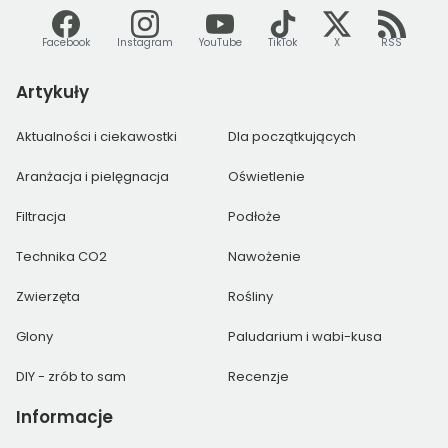
Facebook
Instagram
YouTube
TikTok
X
RSS
Artykuły
Aktualności i ciekawostki
Dla początkujących
Aranżacja i pielęgnacja
Oświetlenie
Filtracja
Podłoże
Technika CO2
Nawożenie
Zwierzęta
Rośliny
Glony
Paludarium i wabi-kusa
DIY - zrób to sam
Recenzje
Informacje