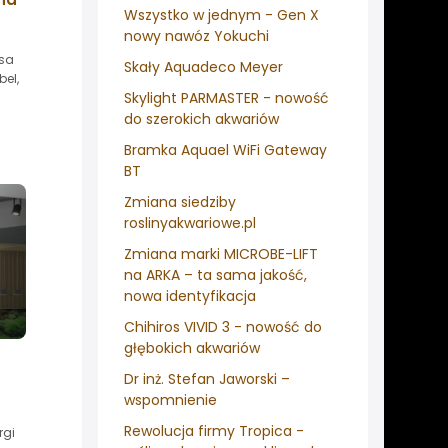
Wszystko w jednym - Gen X
nowy nawóz Yokuchi
rsa
Skały Aquadeco Meyer
el,
Skylight PARMASTER - nowość
do szerokich akwariów
Bramka Aquael WiFi Gateway
BT
Zmiana siedziby
roslinyakwariowe.pl
Zmiana marki MICROBE-LIFT
na ARKA – ta sama jakość,
nowa identyfikacja
Chihiros VIVID 3 - nowość do
głębokich akwariów
Dr inż. Stefan Jaworski –
wspomnienie
Rewolucja firmy Tropica -
rgi