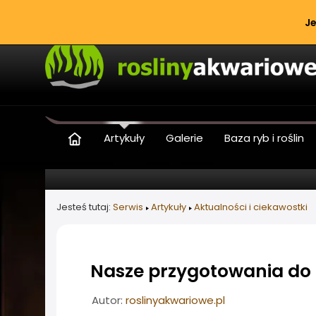
Je
Artykuły
Galerie
Baza ryb i roślin
Jesteś tutaj:
Serwis
Artykuły
Aktualności i ciekawostki
Nasze przygotowania do
Informacje o artykule
Autor:
roslinyakwariowe.pl