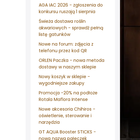
AGA IAC 2026 - zgłoszenia do
konkursu ruszają 1 sierpnia
Świeża dostawa roślin
akwariowych - sprawdź pełną
listę gatunków
Nowe na forum: zdjęcia z
telefonu przez kod QR
ORLEN Paczka - nowa metoda
dostawy w naszym sklepie
Nowy koszyk w sklepie -
wygodniejsze zakupy
Promocja -20% na podłoże
Rotala Maflora Intense
Nowe akcesoria Chihiros -
oświetlenie, sterowanie i
narzędzia
GT AQUA Booster STICKS -
nowa nazwa pałeczek