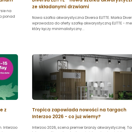
ze składanymi drzwiami
rsie na
to ponad
Nowa szafka akwarystyczna Diversa ELITTE. Marka Dive
wprowadza do oferty szafkę akwarystyczną ELITTE - meb
który łączy minimalistyczny...
e z
Tropica zapowiada nowości na targach
Interzoo 2026 - co już wiemy?
. Interzoo
Interzoo 2026, scena premier branży akwarystycznej. Ta