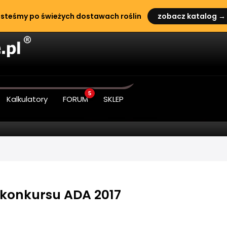
steśmy po świeżych dostawach roślin
zobacz katalog →
5
Kalkulatory
FORUM
SKLEP
 konkursu ADA 2017