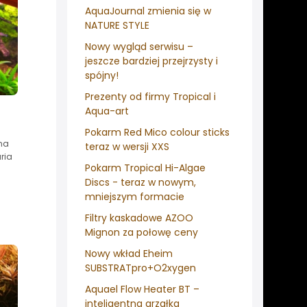
AquaJournal zmienia się w
NATURE STYLE
Nowy wygląd serwisu –
jeszcze bardziej przejrzysty i
spójny!
Prezenty od firmy Tropical i
Aqua-art
Pokarm Red Mico colour sticks
 na
teraz w wersji XXS
ria
Pokarm Tropical Hi-Algae
Discs - teraz w nowym,
mniejszym formacie
Filtry kaskadowe AZOO
Mignon za połowę ceny
Nowy wkład Eheim
SUBSTRATpro+O2xygen
Aquael Flow Heater BT –
inteligentna grzałka