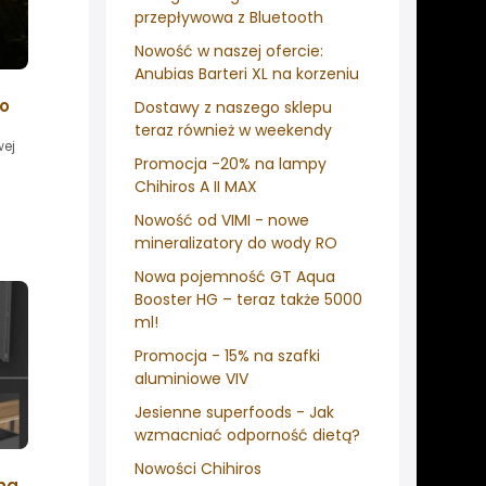
przepływowa z Bluetooth
Nowość w naszej ofercie:
Anubias Barteri XL na korzeniu
o
Dostawy z naszego sklepu
teraz również w weekendy
wej
Promocja -20% na lampy
Chihiros A II MAX
Nowość od VIMI - nowe
mineralizatory do wody RO
Nowa pojemność GT Aqua
Booster HG – teraz także 5000
ml!
Promocja - 15% na szafki
aluminiowe VIV
Jesienne superfoods - Jak
wzmacniać odporność dietą?
Nowości Chihiros
zna