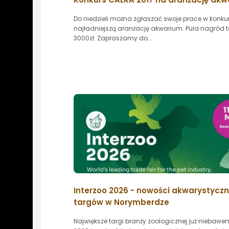
Do niedzieli można zgłaszać swoje prace w konku
najładniejszą aranżację akwarium. Pula nagród 
3000zł. Zapraszamy do...
Interzoo 2026 - nowości akwarystyczn
targów w Norymberdze
Największe targi branży zoologicznej już niebawem