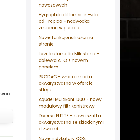
nawozowych
Hygrophila difformis in-vitro
od Tropica - nadwodka
zmienna w puszce
Nowe funkcjonalności na
stronie
Levelautomatic Milestone -
dolewka ATO z nowym
panelem
PRODAC - włoska marka
akwarystyczna w ofercie
sklepu
towac
Aquael Multikani 1000 - nowy
modułowy filtr kanistrowy
Diversa ELITTE - nowa szafka
akwarystyczna ze składanymi
drzwiami
Nowe indykatory CO2