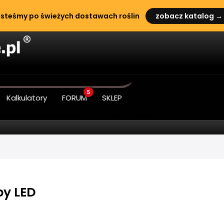
steśmy po świeżych dostawach roślin
zobacz katalog →
5
Kalkulatory
FORUM
SKLEP
y LED