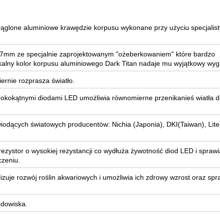
krąglone aluminiowe krawędzie korpusu wykonane przy użyciu specjalist
 17mm ze specjalnie zaprojektowanym "ożeberkowaniem" które bardzo
nikalny kolor korpusu aluminiowego Dark Titan nadaje mu wyjątkowy wyg
ernie rozprasza światło.
okokątnymi diodami LED umożliwia równomierne przenikanieś wiatła 
dących światowych producentów: Nichia (Japonia), DKI(Taiwan), Lit
ezystor o wysokiej rezystancji co wydłuża żywotność diod LED i sprawi
czeniu.
lizuje rozwój roślin akwariowych i umożliwia ich zdrowy wzrost oraz spr
odowiska.