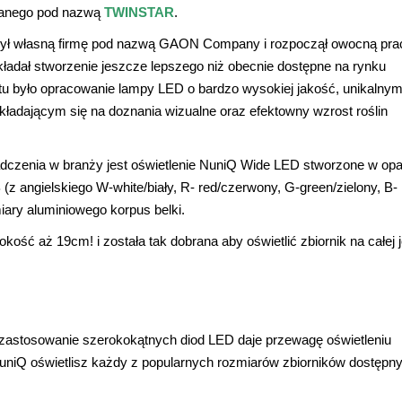
nanego pod nazwą
TWINSTAR
.
żył własną firmę pod nazwą GAON Company i rozpoczął owocną pra
kładał stworzenie jeszcze lepszego niż obecnie dostępne na rynku
tu było opracowanie lampy LED o bardzo wysokiej jakość, unikalny
ekładającym się na doznania wizualne oraz efektowny wzrost roślin
adczenia w branży jest oświetlenie NuniQ Wide LED stworzone w opa
gielskiego W-white/biały, R- red/czerwony, G-green/zielony, B-
iary aluminiowego korpus belki.
ość aż 19cm! i została tak dobrana aby oświetlić zbiornik na całej 
zastosowanie szerokokątnych diod LED daje przewagę oświetleniu
niQ oświetlisz każdy z popularnych rozmiarów zbiorników dostępn