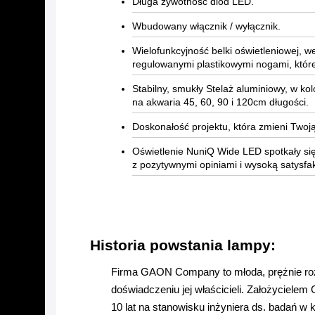
Długa żywotność diod LED.
Wbudowany włącznik / wyłącznik.
Wielofunkcyjność belki oświetleniowej, w
regulowanymi plastikowymi nogami, które
Stabilny, smukły Stelaż aluminiowy, w 
na akwaria 45, 60, 90 i 120cm długości.
Doskonałość projektu, która zmieni Twoj
Oświetlenie NuniQ Wide LED spotkały się
z pozytywnymi opiniami i wysoką satysfa
Historia powstania lampy:
Firma GAON Company to młoda, prężnie rozwi
doświadczeniu jej właścicieli. Założyciel
10 lat na stanowisku inżyniera ds. badań w k