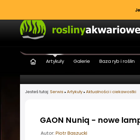
Je
Artykuły
Galerie
Baza ryb i roślin
Jesteś tutaj:
Serwis
Artykuły
Aktualności i ciekawostki
GAON Nuniq - nowe lamp
Informacje o artykule
Autor:
Piotr Baszucki