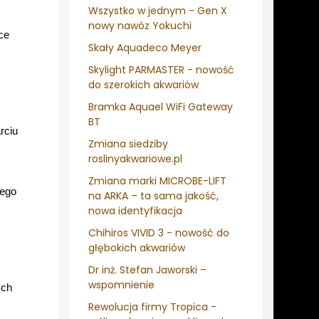
Wszystko w jednym - Gen X
nowy nawóz Yokuchi
ce
Skały Aquadeco Meyer
Skylight PARMASTER - nowość
m
do szerokich akwariów
Bramka Aquael WiFi Gateway
BT
rciu
Zmiana siedziby
roslinyakwariowe.pl
Zmiana marki MICROBE-LIFT
jego
na ARKA – ta sama jakość,
nowa identyfikacja
Chihiros VIVID 3 - nowość do
głębokich akwariów
Dr inż. Stefan Jaworski –
wspomnienie
ych
Rewolucja firmy Tropica -