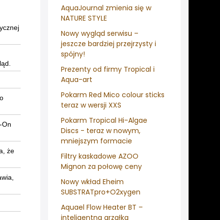
AquaJournal zmienia się w
NATURE STYLE
ycznej
Nowy wygląd serwisu –
jeszcze bardziej przejrzysty i
spójny!
ląd.
Prezenty od firmy Tropical i
Aqua-art
Pokarm Red Mico colour sticks
do
teraz w wersji XXS
Pokarm Tropical Hi-Algae
e-On
Discs - teraz w nowym,
mniejszym formacie
a, że
Filtry kaskadowe AZOO
Mignon za połowę ceny
awia,
Nowy wkład Eheim
SUBSTRATpro+O2xygen
Aquael Flow Heater BT –
inteligentna grzałka