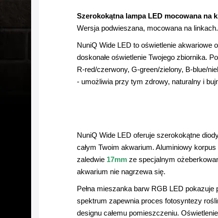
Szerokokątna lampa LED mocowana na kr
Wersja podwieszana, mocowana na linkach.
NuniQ Wide LED to oświetlenie akwariowe o
doskonałe oświetlenie Twojego zbiornika. P
R-red/czerwony, G-green/zielony, B-blue/nie
- umożliwia przy tym zdrowy, naturalny i bu
NuniQ Wide LED oferuje szerokokątne diody
całym Twoim akwarium. Aluminiowy korpus be
zaledwie
17mm
ze specjalnym ożeberkowanie
akwarium nie nagrzewa się.
Pełna mieszanka barw RGB LED pokazuje pr
spektrum zapewnia proces fotosyntezy rośli
designu całemu pomieszczeniu. Oświetlenie