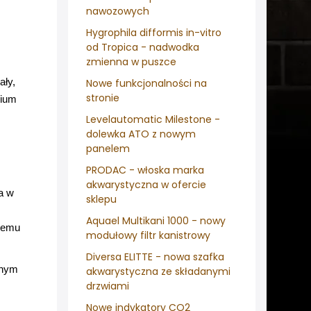
nawozowych
Hygrophila difformis in-vitro
od Tropica - nadwodka
zmienna w puszce
ały,
Nowe funkcjonalności na
stronie
rium
Levelautomatic Milestone -
dolewka ATO z nowym
panelem
PRODAC - włoska marka
akwarystyczna w ofercie
a w
sklepu
Aquael Multikani 1000 - nowy
czemu
modułowy filtr kanistrowy
Diversa ELITTE - nowa szafka
łnym
akwarystyczna ze składanymi
drzwiami
Nowe indykatory CO2