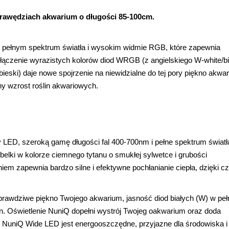
awędziach akwarium o długości 85-100cm.
 pełnym spektrum światła i wysokim widmie RGB, które zapewnia
ołączenie wyrazistych kolorów diod WRGB (z angielskiego W-white/bi
bieski) daje nowe spojrzenie na niewidzialne do tej pory piękno akwa
jny wzrost roślin akwariowych.
 LED, szeroką gamę długości fal 400-700nm i pełne spektrum światł
lki w kolorze ciemnego tytanu o smukłej sylwetce i grubości
m zapewnia bardzo silne i efektywne pochłanianie ciepła, dzięki 
awdziwe piękno Twojego akwarium, jasność diod białych (W) w pe
n. Oświetlenie NuniQ dopełni wystrój Twojeg oakwarium oraz doda
 NuniQ Wide LED jest energooszczędne, przyjazne dla środowiska i