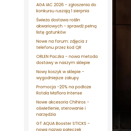
AGA IAC 2026 - zgłoszenia do
konkursu ruszają 1 sierpnia
Świeża dostawa roślin
akwariowych - sprawdź pełną
listę gatunków
Nowe na forum: zdjęcia z
telefonu przez kod QR
ORLEN Paczka - nowa metoda
dostawy w naszym sklepie
Nowy koszyk w sklepie -
wygodniejsze zakupy
Promocja -20% na podłoże
Rotala Maflora Intense
Nowe akcesoria Chihiros -
oświetlenie, sterowanie i
narzędzia
GT AQUA Booster STICKS -
nowa nazwa pałeczek