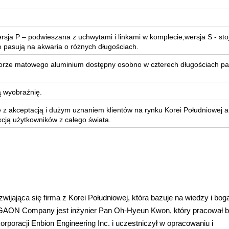
ersja P – podwieszana z uchwytami i linkami w komplecie,wersja S - sto
 pasują na akwaria o różnych długościach.
kolorze matowego aluminium dostępny osobno w czterech długościach pa
ą wyobraźnię.
 z akceptacją i dużym uznaniem klientów na rynku Korei Południowej a
kcją użytkowników z całego świata.
jająca się firma z Korei Południowej, która bazuje na wiedzy i bo
em GAON Company jest inżynier Pan Oh-Hyeun Kwon, który pracował b
orporacji Enbion Engineering Inc. i uczestniczył w opracowaniu i