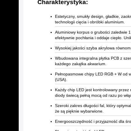
Charakterystyka:
Estetyczny, smukły design, gładkie, zao
technologii cięcia i obróbki aluminium.
Aluminiowy korpus o grubości zaledwie
efektywnie pochłania i oddaje ciepło. U
Wysokiej jakości szyba akrylowa równomi
Wbudowana integralna płytka PCB z szer
każdego zakątka akwarium.
Pełnopasmowe chipy LED RGB + W od wio
(USA).
Każdy chip LED jest kontrolowany przez r
diody świecą pełną mocą od razu po włą
Szeroki zakres długości fal, który optyma
że są pięknie wybarwione.
Energooszczędność i przyjazność dla śr