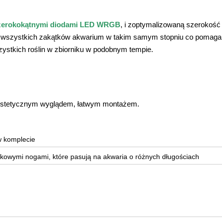
zerokokątnymi diodami LED WRGB
, i zoptymalizowaną szerokość
do wszystkich zakątków akwarium w takim samym stopniu co pomaga
zystkich roślin w zbiorniku w podobnym tempie.
 estetycznym wyglądem, łatwym montażem.
w komplecie
ikowymi nogami, które pasują na akwaria o różnych długościach