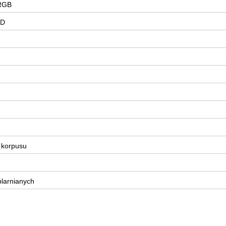
WRGB
ED
 korpusu
plarnianych