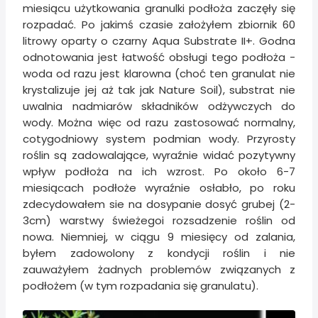
miesiącu użytkowania granulki podłoża zaczęły się
rozpadać. Po jakimś czasie założyłem zbiornik 60
litrowy oparty o czarny Aqua Substrate II+. Godna
odnotowania jest łatwość obsługi tego podłoża -
woda od razu jest klarowna (choć ten granulat nie
krystalizuje jej aż tak jak Nature Soil), substrat nie
uwalnia nadmiarów składników odżywczych do
wody. Można więc od razu zastosować normalny,
cotygodniowy system podmian wody. Przyrosty
roślin są zadowalające, wyraźnie widać pozytywny
wpływ podłoża na ich wzrost. Po około 6-7
miesiącach podłoże wyraźnie osłabło, po roku
zdecydowałem sie na dosypanie dosyć grubej (2-
3cm) warstwy świeżegoi rozsadzenie roślin od
nowa. Niemniej, w ciągu 9 miesięcy od zalania,
byłem zadowolony z kondycji roślin i nie
zauważyłem żadnych problemów związanych z
podłożem (w tym rozpadania się granulatu).