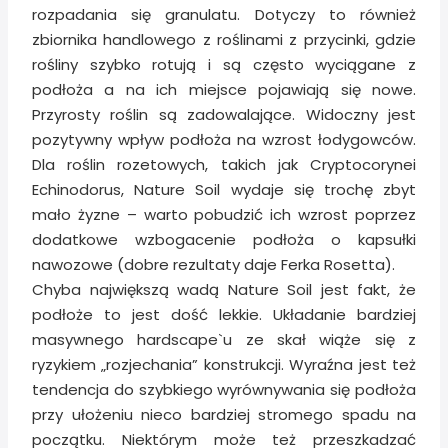
rozpadania się granulatu. Dotyczy to również
zbiornika handlowego z roślinami z przycinki, gdzie
rośliny szybko rotują i są często wyciągane z
podłoża a na ich miejsce pojawiają się nowe.
Przyrosty roślin są zadowalające. Widoczny jest
pozytywny wpływ podłoża na wzrost łodygowców.
Dla roślin rozetowych, takich jak Cryptocorynei
Echinodorus, Nature Soil wydaje się trochę zbyt
mało żyzne – warto pobudzić ich wzrost poprzez
dodatkowe wzbogacenie podłoża o kapsułki
nawozowe (dobre rezultaty daje Ferka Rosetta).
Chyba największą wadą Nature Soil jest fakt, że
podłoże to jest dość lekkie. Układanie bardziej
masywnego hardscape`u ze skał wiąże się z
ryzykiem „rozjechania” konstrukcji. Wyraźna jest też
tendencja do szybkiego wyrównywania się podłoża
przy ułożeniu nieco bardziej stromego spadu na
początku. Niektórym może też przeszkadzać