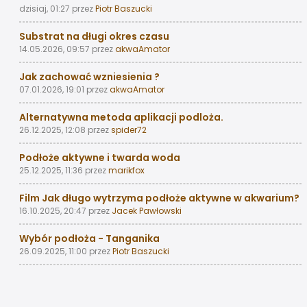
dzisiaj, 01:27
przez
Piotr Baszucki
Substrat na długi okres czasu
14.05.2026, 09:57
przez
akwaAmator
Jak zachować wzniesienia ?
07.01.2026, 19:01
przez
akwaAmator
Alternatywna metoda aplikacji podloża.
26.12.2025, 12:08
przez
spider72
Podłoże aktywne i twarda woda
25.12.2025, 11:36
przez
marikfox
Film Jak długo wytrzyma podłoże aktywne w akwarium?
16.10.2025, 20:47
przez
Jacek Pawłowski
Wybór podłoża - Tanganika
26.09.2025, 11:00
przez
Piotr Baszucki