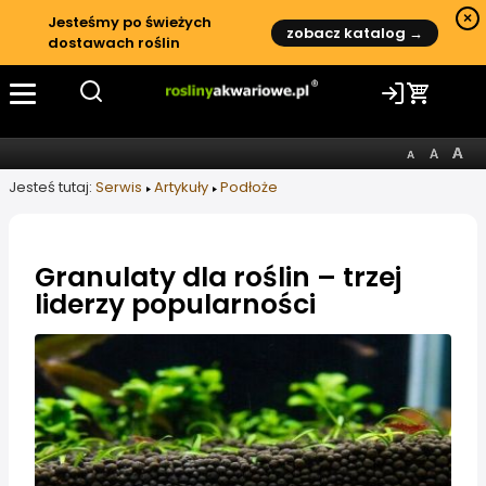
×
Jesteśmy po świeżych
zobacz katalog →
dostawach roślin
Jesteś tutaj:
Serwis
Artykuły
Podłoże
Granulaty dla roślin – trzej
liderzy popularności
Informacje o artykule