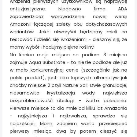
wrażenia pierwszych użytkowników są naprawdę
entuzjastyczne. Niedawno firma ADA
zapowiedziała wprowadzenie nowej wersji
Amazonii łączącej zalety obu dotychczasowych
wariantów. Jako akwaryści będziemy mieli co
testować i dzielić się wrażeniami - cieszmy się, że
mamy wybór i hodujmy piękne rośliny.
Na koniec moje miejsca na podium: 3 miejsce
zajmuje Aqua Substrate - to niezłe podłoże ale już
w mało konkurencyjnej cenie (szczególnie jak na
polski produkt), jest kilka lepszych alternatyw jak
choćby miejsce 2 czyli Nature Soil. Dwie granulacje,
niesamowita krystalizacja wodyi największa
bezproblemowość obsługi - warte polecenia.
Pierwsze miejsce to dla mnie od kilku lat Amazonia
- najżyźniejsza i najtrwalsza, sprawdza się
najczęściej. Moim zdaniem warto przecierpieć
pierwszy miesiąc, dwa by potem cieszyć się