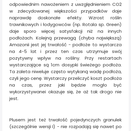
odpowiednim nawożeniem z uwzględnieniem CO2
w zdecydowanej większości przypadków daje
naprawdę doskonałe efekty. Wzrost roślin
trawnikowych i łodygowców (np. Rotala sp. Green)
daje sporo więcej satysfakcji niż na innych
podłożach. Kolejną przewagą (chyba największą)
Amazonii jest jej trwałość - podłoże to wystarcza
na 4-5 lat i przez ten czas utrzymuje swój
pozytywny wpływ na rośliny. Przy restartach
wystarczające są 1cm dosypki świeżego podłoża.
Ta zaleta niweluje często wytykaną wadę podłoża,
czyli jego cenę. Wystarczy przeliczyć koszt podłoża
na czas, przez jaki będzie mogło być
wykorzystywanei okazuje się, że aż tak drogo nie
jest.
Plusem jest też trwałość pojedynczych granulek
(szczególnie wersji I) - nie rozpadają się nawet po