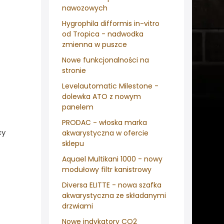
nawozowych
Hygrophila difformis in-vitro
od Tropica - nadwodka
zmienna w puszce
Nowe funkcjonalności na
stronie
Levelautomatic Milestone -
dolewka ATO z nowym
panelem
PRODAC - włoska marka
cy
akwarystyczna w ofercie
sklepu
Aquael Multikani 1000 - nowy
modułowy filtr kanistrowy
Diversa ELITTE - nowa szafka
akwarystyczna ze składanymi
drzwiami
Nowe indykatory CO2