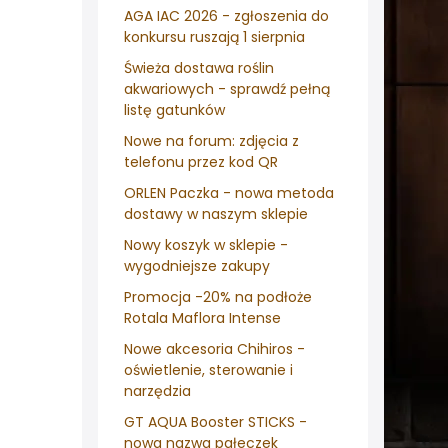
AGA IAC 2026 - zgłoszenia do
konkursu ruszają 1 sierpnia
Świeża dostawa roślin
akwariowych - sprawdź pełną
listę gatunków
Nowe na forum: zdjęcia z
telefonu przez kod QR
ORLEN Paczka - nowa metoda
dostawy w naszym sklepie
Nowy koszyk w sklepie -
wygodniejsze zakupy
Promocja -20% na podłoże
Rotala Maflora Intense
Nowe akcesoria Chihiros -
oświetlenie, sterowanie i
narzędzia
GT AQUA Booster STICKS -
nowa nazwa pałeczek