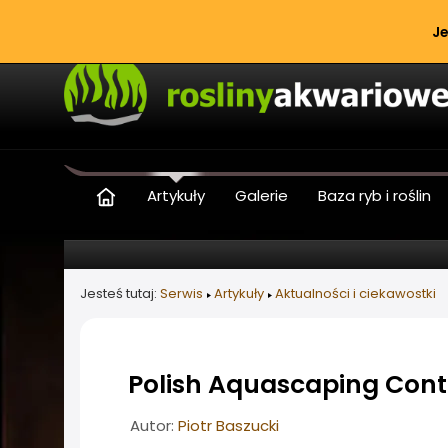
Je
Artykuły
Galerie
Baza ryb i roślin
Jesteś tutaj:
Serwis
Artykuły
Aktualności i ciekawostki
Polish Aquascaping Cont
Informacje o artykule
Autor:
Piotr Baszucki