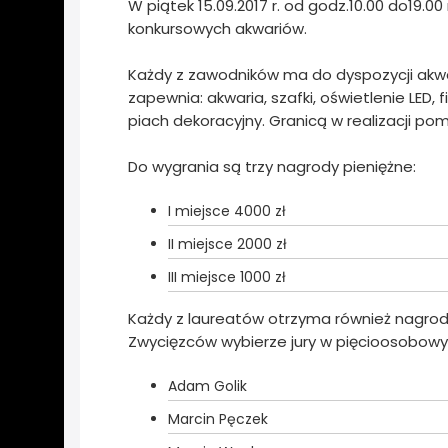
W piątek 15.09.2017 r. od godz.10.00 do19.0
konkursowych akwariów.
Każdy z zawodników ma do dyspozycji akwa
zapewnia: akwaria, szafki, oświetlenie LED, f
piach dekoracyjny. Granicą w realizacji pom
Do wygrania są trzy nagrody pieniężne:
I miejsce 4000 zł
II miejsce 2000 zł
III miejsce 1000 zł
Każdy z laureatów otrzyma również nagrody
Zwycięzców wybierze jury w pięcioosobowy
Adam Golik
Marcin Pęczek