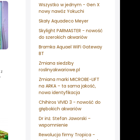
Wszystko w jednym - Gen X
nowy nawóz Yokuchi
Skały Aquadeco Meyer
Skylight PARMASTER - nowość
do szerokich akwariów
Bramka Aquael WiFi Gateway
BT
Zmiana siedziby
roslinyakwariowe.pl
 z
y
Zmiana marki MICROBE-LIFT
na ARKA – ta sama jakość,
nowa identyfikacja
Chihiros VIVID 3 - nowość do
głębokich akwariów
Dr inż. Stefan Jaworski –
wspomnienie
Rewolucja firmy Tropica -