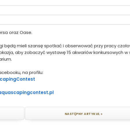
ersa oraz Oase.
gi będą mieli szansę spotkać i obserwować przy pracy czoł
 okazja, aby zobaczyć wystawę 15 akwariów konkursowych w 
arium.
cebooku, na profilu:
scapingContest
aquascapingcontest.pl
NASTĘPNY ARTYKUŁ »