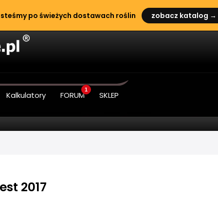
steśmy po świeżych dostawach roślin
zobacz katalog →
1
Kalkulatory
FORUM
SKLEP
est 2017