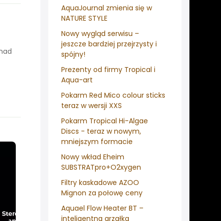
AquaJournal zmienia się w
NATURE STYLE
Nowy wygląd serwisu –
jeszcze bardziej przejrzysty i
onad
spójny!
Prezenty od firmy Tropical i
Aqua-art
Pokarm Red Mico colour sticks
teraz w wersji XXS
Pokarm Tropical Hi-Algae
Discs - teraz w nowym,
mniejszym formacie
Nowy wkład Eheim
SUBSTRATpro+O2xygen
Filtry kaskadowe AZOO
Mignon za połowę ceny
Aquael Flow Heater BT –
inteligentna grzałka