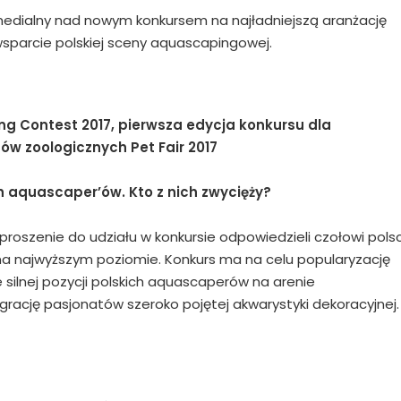
 medialny nad nowym konkursem na najładniejszą aranżację
wsparcie polskiej sceny aquascapingowej.
ng Contest 2017, pierwsza edycja konkursu dla
w zoologicznych Pet Fair 2017
ch aquascaper’ów. Kto z nich zwycięży?
roszenie do udziału w konkursie odpowiedzieli czołowi pols
na najwyższym poziomie. Konkurs ma na celu popularyzację
silnej pozycji polskich aquascaperów na arenie
rację pasjonatów szeroko pojętej akwarystyki dekoracyjnej.