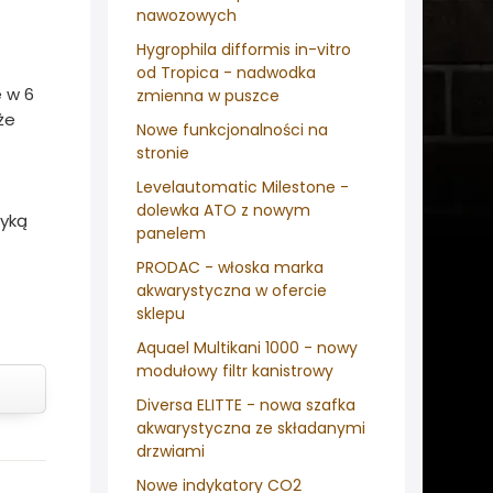
nawozowych
Hygrophila difformis in-vitro
od Tropica - nadwodka
e w 6
zmienna w puszce
że
Nowe funkcjonalności na
stronie
Levelautomatic Milestone -
dolewka ATO z nowym
tyką
panelem
PRODAC - włoska marka
akwarystyczna w ofercie
sklepu
Aquael Multikani 1000 - nowy
modułowy filtr kanistrowy
Diversa ELITTE - nowa szafka
akwarystyczna ze składanymi
drzwiami
Nowe indykatory CO2