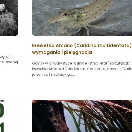
Krewetka Amano (Caridina multidentata)
wymagania i pielęgnacja
ograf i
kiej zwanej
Gdyby w akwarystyce roślinnej istniał etat "sprzątaczki",
krewetka Amano (Caridina multidentata, dawniej Cari
japonica) miałaby go...