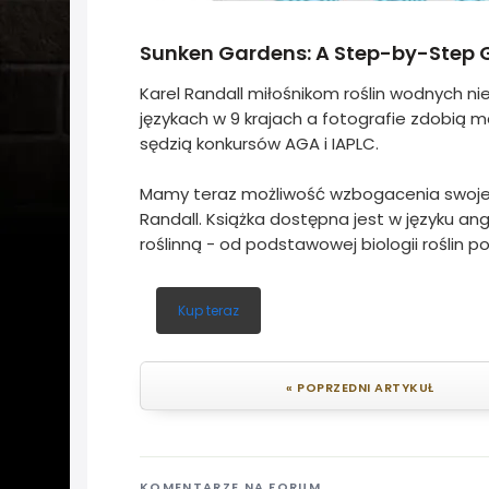
Sunken Gardens: A Step-by-Step G
Karel Randall miłośnikom roślin wodnych ni
językach w 9 krajach a fotografie zdobią m
sędzią konkursów AGA i IAPLC.
Mamy teraz możliwość wzbogacenia swojej bi
Randall. Książka dostępna jest w języku an
roślinną - od podstawowej biologii roślin 
Kup teraz
« POPRZEDNI ARTYKUŁ
KOMENTARZE NA FORUM