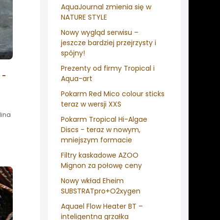
AquaJournal zmienia się w
NATURE STYLE
Nowy wygląd serwisu –
jeszcze bardziej przejrzysty i
spójny!
Prezenty od firmy Tropical i
 -
Aqua-art
Pokarm Red Mico colour sticks
teraz w wersji XXS
dina
Pokarm Tropical Hi-Algae
Discs - teraz w nowym,
mniejszym formacie
Filtry kaskadowe AZOO
Mignon za połowę ceny
Nowy wkład Eheim
SUBSTRATpro+O2xygen
Aquael Flow Heater BT –
inteligentna grzałka