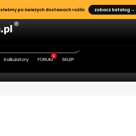
steśmy po świeżych dostawach roślin
zobacz katalog →
1
Kalkulatory
FORUM
SKLEP