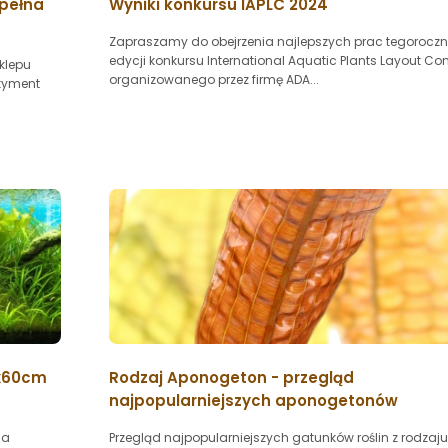
 pełna
Wyniki konkursu IAPLC 2024
Zapraszamy do obejrzenia najlepszych prac tegoroczn
edycji konkursu International Aquatic Plants Layout Con
klepu
organizowanego przez firmę ADA...
rtyment
0x60cm
Rodzaj Aponogeton - przegląd
najpopularniejszych aponogetonów
ia
Przegląd najpopularniejszych gatunków roślin z rodzaju