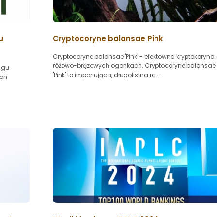
u
Cryptocoryne balansae Pink
Cryptocoryne balansae 'Pink' - efektowna kryptokoryna 
różowo-brązowych ogonkach. Cryptocoryne balansae
ngu
'Pink' to imponująca, długolistna ro...
ion