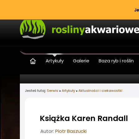
Je
Artykuły
Galerie
Baza ryb i roślin
Jesteś tutaj:
Serwis
Artykuły
Aktualności i ciekawostki
Książka Karen Randall
Informacje o artykule
Autor:
Piotr Baszucki