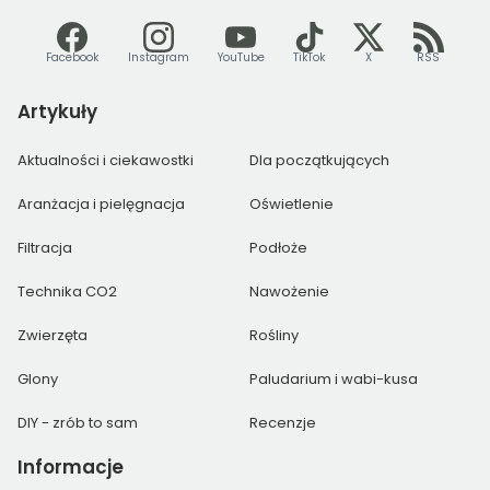
Facebook
Instagram
YouTube
TikTok
X
RSS
Artykuły
Aktualności i ciekawostki
Dla początkujących
Aranżacja i pielęgnacja
Oświetlenie
Filtracja
Podłoże
Technika CO2
Nawożenie
Zwierzęta
Rośliny
Glony
Paludarium i wabi-kusa
DIY - zrób to sam
Recenzje
Informacje