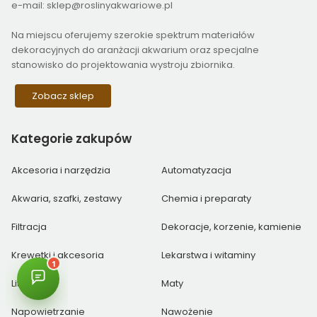
e-mail: sklep@roslinyakwariowe.pl
Na miejscu oferujemy szerokie spektrum materiałów
dekoracyjnych do aranżacji akwarium oraz specjalne
stanowisko do projektowania wystroju zbiornika.
Zobacz sklep
Kategorie
zakupów
Akcesoria i narzędzia
Automatyzacja
Akwaria, szafki, zestawy
Chemia i preparaty
Filtracja
Dekoracje, korzenie, kamienie
Krewetki i akcesoria
Lekarstwa i witaminy
Literatura
Maty
Napowietrzanie
Nawożenie