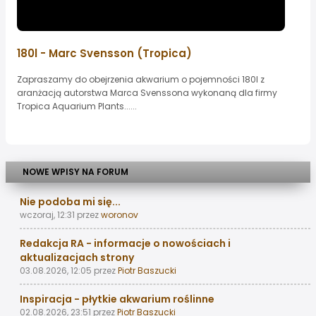
180l - Marc Svensson (Tropica)
Zapraszamy do obejrzenia akwarium o pojemności 180l z
aranżacją autorstwa Marca Svenssona wykonaną dla firmy
Tropica Aquarium Plants......
NOWE WPISY NA FORUM
Nie podoba mi się...
wczoraj, 12:31
przez
woronov
Redakcja RA - informacje o nowościach i
aktualizacjach strony
03.08.2026, 12:05
przez
Piotr Baszucki
Inspiracja - płytkie akwarium roślinne
02.08.2026, 23:51
przez
Piotr Baszucki