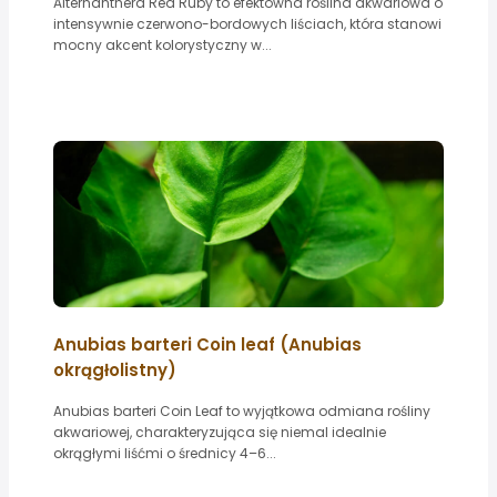
Alternanthera Red Ruby to efektowna roślina akwariowa o
intensywnie czerwono-bordowych liściach, która stanowi
mocny akcent kolorystyczny w...
Anubias barteri Coin leaf (Anubias
okrągłolistny)
Anubias barteri Coin Leaf to wyjątkowa odmiana rośliny
akwariowej, charakteryzująca się niemal idealnie
okrągłymi liśćmi o średnicy 4–6...