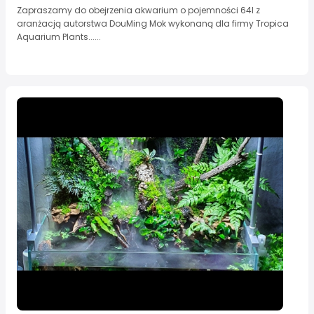
Zapraszamy do obejrzenia akwarium o pojemności 64l z
aranżacją autorstwa DouMing Mok wykonaną dla firmy Tropica
Aquarium Plants......