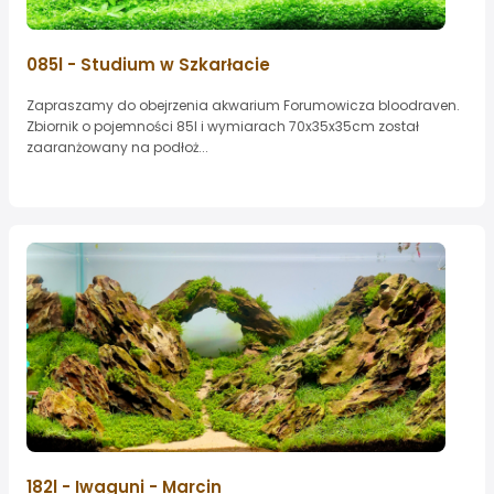
085l - Studium w Szkarłacie
Zapraszamy do obejrzenia akwarium Forumowicza bloodraven.
Zbiornik o pojemności 85l i wymiarach 70x35x35cm został
zaaranżowany na podłoż...
182l - Iwaguni - Marcin