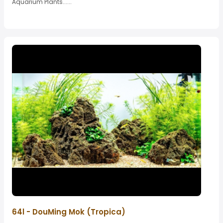
Aquarium Plants......
64l - DouMing Mok (Tropica)