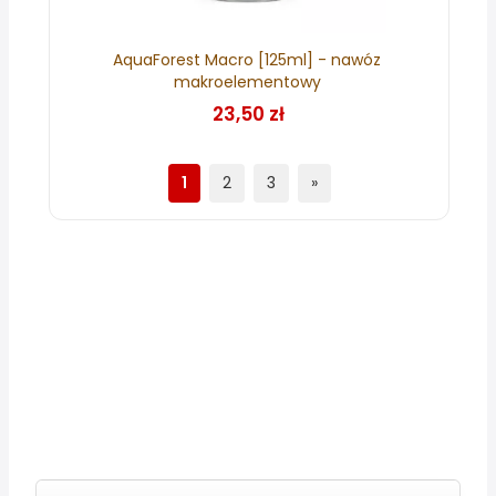
AquaForest Macro [125ml] - nawóz
makroelementowy
23,50 zł
1
2
3
»