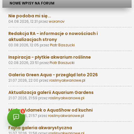
NOWE WPISY NA FORUM
Nie podoba mi się...
04.08.2026, 12:31
przez
woronov
Redakcja RA - informacje o nowościach i
aktualizacjach strony
03.08.2026, 12:05
przez
Piotr Baszucki
Inspiracja - płytkie akwarium roślinne
02.08.2026, 23:51
przez
Piotr Baszucki
Galeria Green Aqua - przegląd lato 2026
21.07.2026, 22:00
przez
roslinyakwariowe.pl
Aktualizacja galerii Aquarium Gardens
21.07.2026, 21:59
przez
roslinyakwariowe.pl
Michał Adamek o AquaShow od kuchni
21.07.2026, 21:57
przez
roslinyakwariowe.pl
Fajna galeria akwarystyczna
21.07.2026, 21:56
przez
roslinyakwariowe.pl