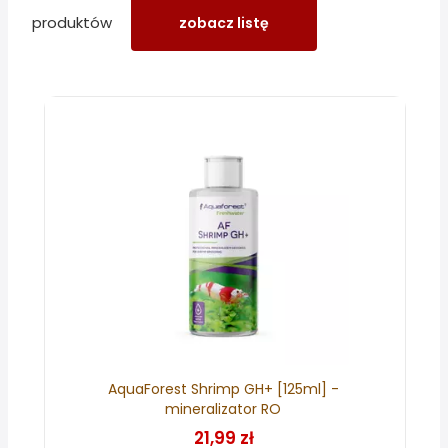
produktów
zobacz listę
AquaForest Shrimp GH+ [125ml] -
mineralizator RO
21,99 zł