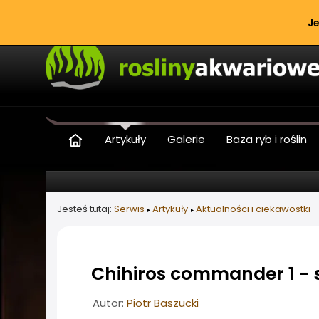
Je
Artykuły
Galerie
Baza ryb i roślin
Jesteś tutaj:
Serwis
Artykuły
Aktualności i ciekawostki
Chihiros commander 1 - 
Informacje o artykule
Autor:
Piotr Baszucki