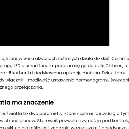
ia, które w wielu akwariach roślinnych działa do dziś. Comm
lampą LED a smartfonem: podpina się go do belki Chihiros, a
rzez
Bluetooth
i dedykowaną aplikację mobilną. Dzięki temu
ykły włącznik - możliwość ustawienia harmonogramu świecen
cznego przełączania.
tła ma znaczenie
ie światła to dwa parametry, które najsilniej decydują o tym
zy w stronę glonów. Sterownik pozwala trzymać je pod kontrolą
cykl, co dla roślin jest znacznie ważniejsze niż pojedyncze