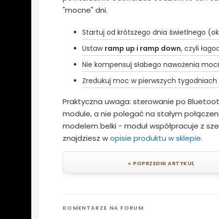
"mocne" dni.
Startuj od krótszego dnia świetlnego (ok.
Ustaw
ramp up i ramp down
, czyli łag
Nie kompensuj słabego nawożenia mocn
Zredukuj moc w pierwszych tygodniach po
Praktyczna uwaga: sterowanie po Bluetoo
module, a nie polegać na stałym połączen
modelem belki - moduł współpracuje z szer
znajdziesz w
opisie produktu w sklepie
.
« POPRZEDNI ARTYKUŁ
KOMENTARZE NA FORUM