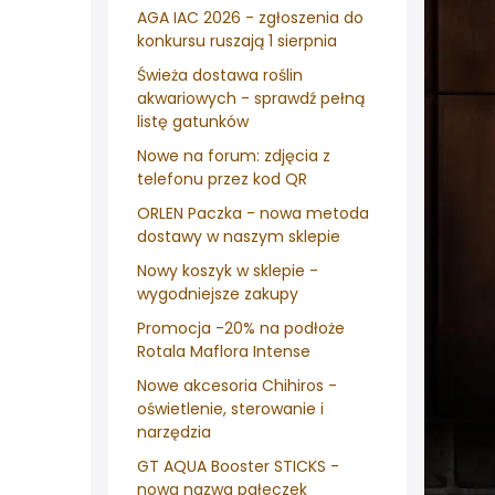
AGA IAC 2026 - zgłoszenia do
konkursu ruszają 1 sierpnia
Świeża dostawa roślin
akwariowych - sprawdź pełną
listę gatunków
Nowe na forum: zdjęcia z
telefonu przez kod QR
ORLEN Paczka - nowa metoda
dostawy w naszym sklepie
Nowy koszyk w sklepie -
wygodniejsze zakupy
Promocja -20% na podłoże
Rotala Maflora Intense
Nowe akcesoria Chihiros -
oświetlenie, sterowanie i
narzędzia
GT AQUA Booster STICKS -
nowa nazwa pałeczek