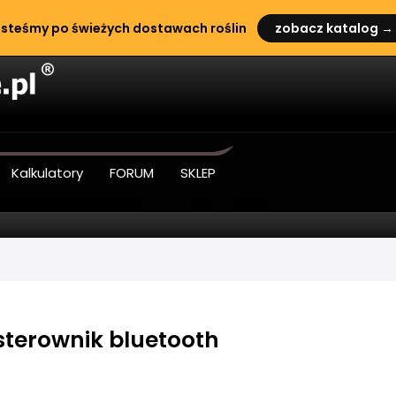
steśmy po świeżych dostawach roślin
zobacz katalog →
Kalkulatory
FORUM
SKLEP
sterownik bluetooth