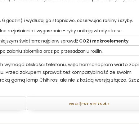
 6 godzin) i wydłużaj go stopniowo, obserwując rośliny i szyby.
odne rozjaśnianie i wygaszanie - ryby unikają wtedy stresu.
iejszym światłem; najpierw sprawdź
CO2 i makroelementy
.
 zalaniu zbiornika oraz po przesadzaniu roślin.
th wymaga bliskości telefonu, więc harmonogram warto zap
iu. Przed zakupem sprawdź też kompatybilność ze swoim
oką gamą lamp Chihiros, ale nie z każdą wersją złącza. Szc
NASTĘPNY ARTYKUŁ »