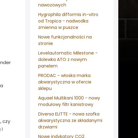
nawozowych
Hygrophila difformis in-vitro
od Tropica - nadwodka
zmienna w puszce
Nowe funkcjonalności na
stronie
Levelautomatic Milestone -
dolewka ATO z nowym
ander
panelem
PRODAC - włoska marka
akwarystyczna w ofercie
ia
sklepu
Aquael Multikani 1000 - nowy
modułowy filtr kanistrowy
Diversa ELITTE - nowa szafka
akwarystyczna ze składanymi
, czy
drzwiami
 i
Nowe indykatory CO2